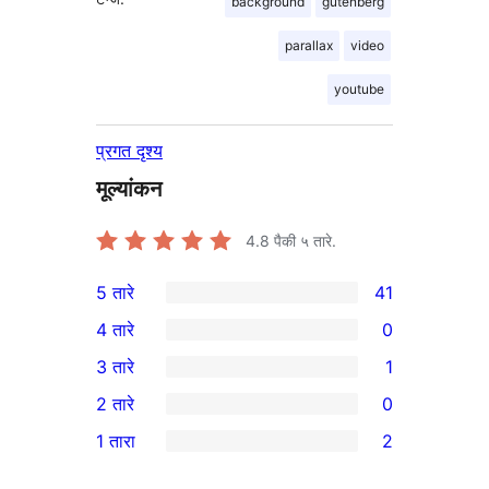
background
gutenberg
parallax
video
youtube
प्रगत दृश्य
मूल्यांकन
4.8
पैकी ५ तारे.
5 तारे
41
41
4 तारे
0
5-
0
3 तारे
1
तारांकित
4-
1
2 तारे
0
परीक्षणे
तारांकित
3-
0
1 तारा
2
परीक्षणे
तारांकित
2-
2
पुनरावलोकन
तारांकित
1-