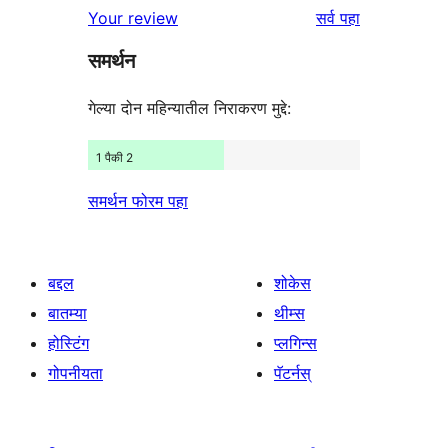
पुनरावलोकने
Your review
सर्व
पहा
परीक्षणे
तारांकित
समर्थन
परीक्षणे
गेल्या दोन महिन्यातील निराकरण मुद्दे:
1 पैकी 2
समर्थन फोरम पहा
बद्दल
शोकेस
बातम्या
थीम्स
होस्टिंग
प्लगिन्स
गोपनीयता
पॅटर्नस्