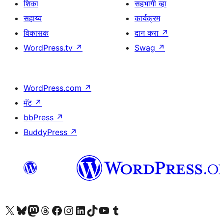
शिका
सहभागी व्हा
सहाय्य
कार्यक्रम
विकासक
दान करा
↗
WordPress.tv
↗
Swag
↗
WordPress.com
↗
मॅट
↗
bbPress
↗
BuddyPress
↗
आमच्या X (एक्स) (पूर्वीचे ट्विटर) खात्याला भेट द्या
आमच्या ब्लूस्की खात्याला भेट द्या.
आमच्या Mastodon खात्याला भेट द्या.
आमच्या थ्रेड्स खात्याला भेट द्या.
आमच्या फेसबुक पेजला भेट द्या
आमच्या इंस्टाग्राम खात्याला भेट द्या
आमच्या लिंक्डइन खात्याला भेट द्या
आमच्या टिकटॉक अकाउंटला भेट द्या.
आमच्या यूट्यूब चॅनेलला भेट द्या
आमच्या टंबलर खात्याला भेट द्या.