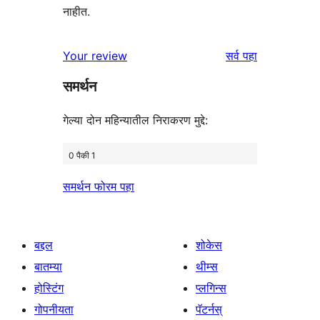
नाहीत.
पुनरावलोकने
Your review
सर्व
पहा
समर्थन
गेल्या दोन महिन्यातील निराकरण मुद्दे:
0 पैकी 1
समर्थन फोरम पहा
बद्दल
शोकेस
बातम्या
थीम्स
होस्टिंग
प्लगिन्स
गोपनीयता
पॅटर्नस्