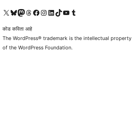
आमच्या X (एक्स) (पूर्वीचे ट्विटर) खात्याला भेट द्या
आमच्या ब्लूस्की खात्याला भेट द्या.
आमच्या Mastodon खात्याला भेट द्या.
आमच्या थ्रेड्स खात्याला भेट द्या.
आमच्या फेसबुक पेजला भेट द्या
आमच्या इंस्टाग्राम खात्याला भेट द्या
आमच्या लिंक्डइन खात्याला भेट द्या
आमच्या टिकटॉक अकाउंटला भेट द्या.
आमच्या यूट्यूब चॅनेलला भेट द्या
आमच्या टंबलर खात्याला भेट द्या.
कोड कविता आहे
The WordPress® trademark is the intellectual property
of the WordPress Foundation.