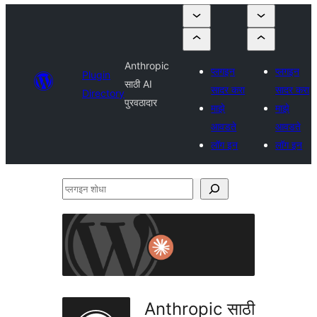
Anthropic
प्लगइन
प्लगइन
Plugin
साठी AI
सादर करा
सादर करा
Directory
पुरवठादार
माझे
माझे
आवडते
आवडते
लॉग इन
लॉग इन
प्लगइन
शोधा
Anthropic साठी