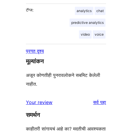
टॅग्ज:
analytics
chat
predictive analytics
video
voice
प्रगत दृश्य
मूल्यांकन
अजून कोणतीही पुनरावलोकने सबमिट केलेली
नाहीत.
पुनरावलोकने
Your review
सर्व
पहा
समर्थन
काहीतरी सांगायचं आहे का? मदतीची आवश्यकता