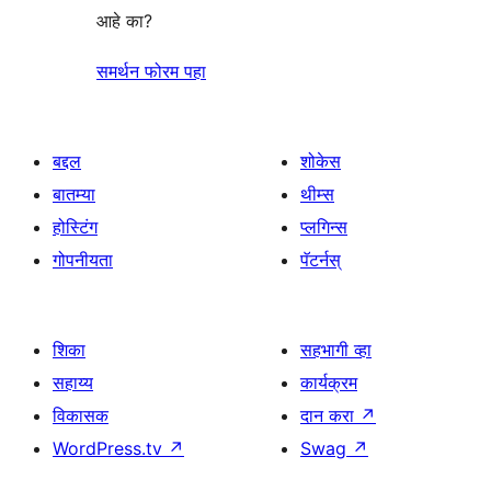
आहे का?
समर्थन फोरम पहा
बद्दल
शोकेस
बातम्या
थीम्स
होस्टिंग
प्लगिन्स
गोपनीयता
पॅटर्नस्
शिका
सहभागी व्हा
सहाय्य
कार्यक्रम
विकासक
दान करा
↗
WordPress.tv
↗
Swag
↗