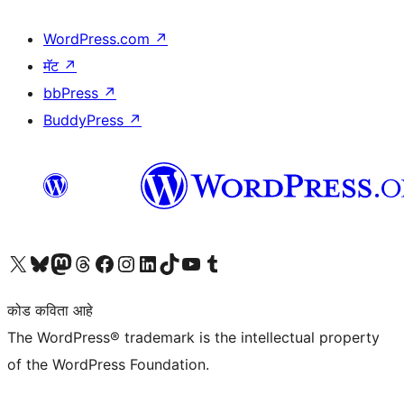
WordPress.com
↗
मॅट
↗
bbPress
↗
BuddyPress
↗
आमच्या X (एक्स) (पूर्वीचे ट्विटर) खात्याला भेट द्या
आमच्या ब्लूस्की खात्याला भेट द्या.
आमच्या Mastodon खात्याला भेट द्या.
आमच्या थ्रेड्स खात्याला भेट द्या.
आमच्या फेसबुक पेजला भेट द्या
आमच्या इंस्टाग्राम खात्याला भेट द्या
आमच्या लिंक्डइन खात्याला भेट द्या
आमच्या टिकटॉक अकाउंटला भेट द्या.
आमच्या यूट्यूब चॅनेलला भेट द्या
आमच्या टंबलर खात्याला भेट द्या.
कोड कविता आहे
The WordPress® trademark is the intellectual property
of the WordPress Foundation.