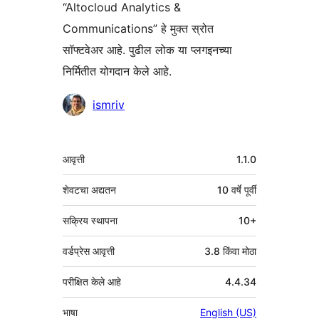
“Altocloud Analytics &
Communications” हे मुक्त स्रोत
सॉफ्टवेअर आहे. पुढील लोक या प्लगइनच्या
निर्मितीत योगदान केले आहे.
योगदानकर्ते
ismriv
मेटा
आवृत्ती
1.1.0
शेवटचा अद्यतन
10 वर्षे
पूर्वी
सक्रिय स्थापना
10+
वर्डप्रेस आवृत्ती
3.8 किंवा मोठा
परीक्षित केले आहे
4.4.34
भाषा
English (US)