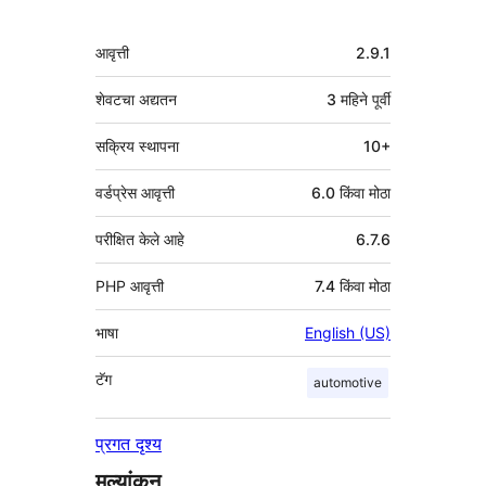
मेटा
आवृत्ती
2.9.1
शेवटचा अद्यतन
3 महिने
पूर्वी
सक्रिय स्थापना
10+
वर्डप्रेस आवृत्ती
6.0 किंवा मोठा
परीक्षित केले आहे
6.7.6
PHP आवृत्ती
7.4 किंवा मोठा
भाषा
English (US)
टॅग
automotive
प्रगत दृश्य
मूल्यांकन