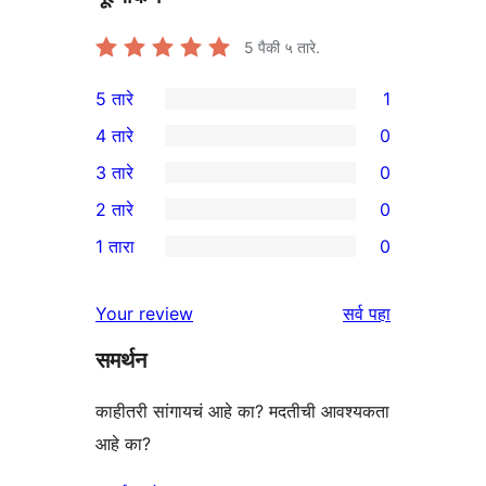
5
पैकी ५ तारे.
5 तारे
1
1
4 तारे
0
5-
0
3 तारे
0
तारांकित
4-
0
2 तारे
0
पुनरावलोकन
तारांकित
3-
0
1 तारा
0
परीक्षणे
तारांकित
2-
0
परीक्षणे
तारांकित
1-
पुनरावलोकने
Your review
सर्व
पहा
परीक्षणे
तारांकित
समर्थन
परीक्षणे
काहीतरी सांगायचं आहे का? मदतीची आवश्यकता
आहे का?