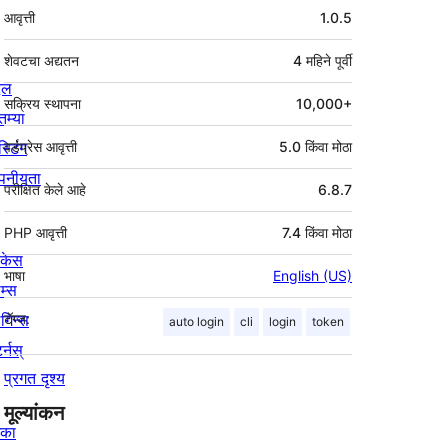
मेटा
आवृत्ती
1.0.5
शेवटचा अद्यतन
4 महिने
पूर्वी
्दल
सक्रिय स्थापना
10,000+
तम्या
स्टिंग
वर्डप्रेस आवृत्ती
5.0 किंवा मोठा
पनीयता
परीक्षित केले आहे
6.8.7
PHP आवृत्ती
7.4 किंवा मोठा
ोकेस
भाषा
English (US)
म्स
लगिन्स
टॅग्ज:
auto login
cli
login
token
र्नस्
प्रगत दृश्य
मूल्यांकन
िका