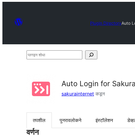
Plugin Directory
Auto L
प्लगइन
शोधा
Auto Login for Sakur
sakurainternet
कडून
तपशील
पुनरावलोकने
इंस्टॉलेशन
डेव्ह
वर्णन