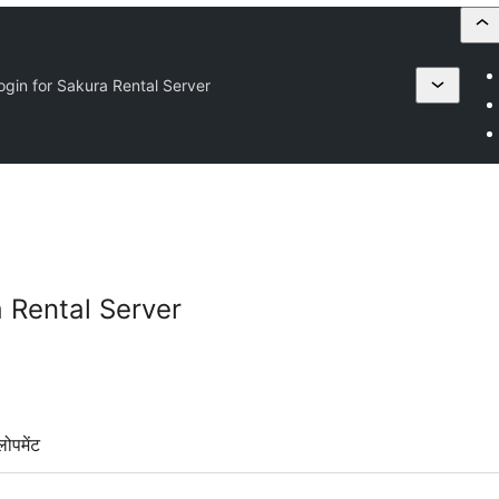
ogin for Sakura Rental Server
a Rental Server
लोपमेंट