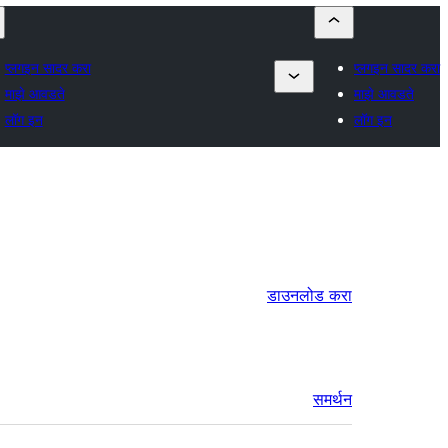
प्लगइन सादर करा
प्लगइन सादर करा
माझे आवडते
माझे आवडते
लॉग इन
लॉग इन
डाउनलोड करा
समर्थन