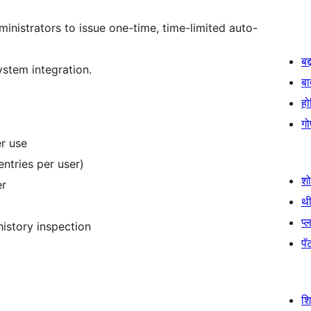
inistrators to issue one-time, time-limited auto-
बद
ystem integration.
बा
हो
गो
r use
ntries per user)
श
er
थी
प्
istory inspection
पॅट
श