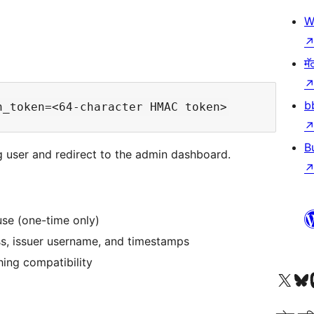
W
मॅ
b
B
ng user and redirect to the admin dashboard.
use (one-time only)
ss, issuer username, and timestamps
ing compatibility
आमच्या X (एक्स) (पूर्वीचे ट्विटर) खात्याला भेट द्या
आमच्या ब्लूस्की खात्याला भेट द्या.
आमच्या M