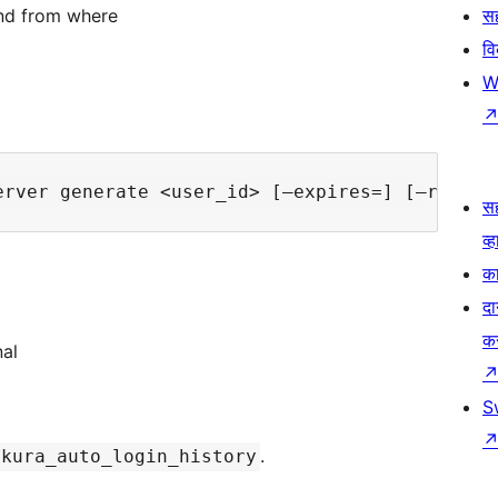
and from where
सह
व
W
स
व्ह
का
दा
क
al
S
.
akura_auto_login_history