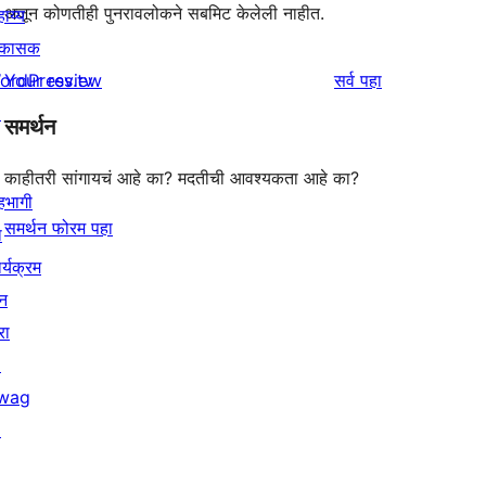
अजून कोणतीही पुनरावलोकने सबमिट केलेली नाहीत.
ाय्य
िकासक
पुनरावलोकने
ordPress.tv
Your review
सर्व
पहा
↗
समर्थन
काहीतरी सांगायचं आहे का? मदतीची आवश्यकता आहे का?
हभागी
समर्थन फोरम पहा
ा
र्यक्रम
न
रा
↗
wag
↗