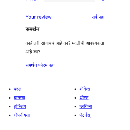
तारांकित
2-
0
पुनरावलोकन
तारांकित
1-
पुनरावलोकने
Your review
सर्व
पहा
परीक्षणे
तारांकित
समर्थन
परीक्षणे
काहीतरी सांगायचं आहे का? मदतीची आवश्यकता
आहे का?
समर्थन फोरम पहा
बद्दल
शोकेस
बातम्या
थीम्स
होस्टिंग
प्लगिन्स
गोपनीयता
पॅटर्नस्