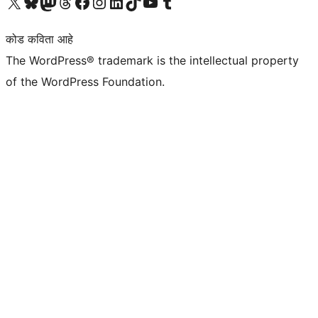
आमच्या X (एक्स) (पूर्वीचे ट्विटर) खात्याला भेट द्या
आमच्या ब्लूस्की खात्याला भेट द्या.
आमच्या Mastodon खात्याला भेट द्या.
आमच्या थ्रेड्स खात्याला भेट द्या.
आमच्या फेसबुक पेजला भेट द्या
आमच्या इंस्टाग्राम खात्याला भेट द्या
आमच्या लिंक्डइन खात्याला भेट द्या
आमच्या टिकटॉक अकाउंटला भेट द्या.
आमच्या यूट्यूब चॅनेलला भेट द्या
आमच्या टंबलर खात्याला भेट द्या.
कोड कविता आहे
The WordPress® trademark is the intellectual property
of the WordPress Foundation.