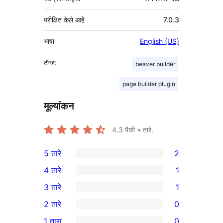
परीक्षित केले आहे
7.0.3
भाषा
English (US)
टॅग्ज:
beaver builder
page builder plugin
मूल्यांकन
4.3
पैकी ५ तारे.
5 तारे
2
2
4 तारे
1
5-
1
3 तारे
1
तारांकित
4-
1
2 तारे
0
परीक्षणे
तारांकित
3-
0
1 तारा
0
पुनरावलोकन