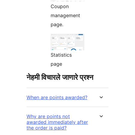
Coupon
management
page.
Statistics
page
नेहमी विचारले जाणारे प्रश्न
When are points awarded?
Why are points not
awarded immediately after
the order is paid?