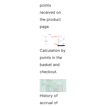
points
received on
the product
page.
Calculation by
points in the
basket and
checkout.
History of
accrual of