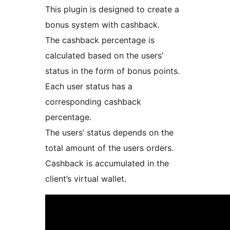
This plugin is designed to create a
bonus system with cashback.
The cashback percentage is
calculated based on the users’
status in the form of bonus points.
Each user status has a
corresponding cashback
percentage.
The users’ status depends on the
total amount of the users orders.
Cashback is accumulated in the
client’s virtual wallet.