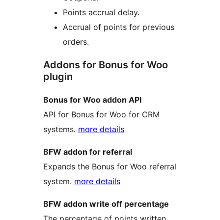
Points accrual delay.
Accrual of points for previous
orders.
Addons for Bonus for Woo
plugin
Bonus for Woo addon API
API for Bonus for Woo for CRM
systems.
more details
BFW addon for referral
Expands the Bonus for Woo referral
system.
more details
BFW addon write off percentage
The percentage of points written