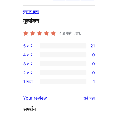
प्रगत दृश्य
मूल्यांकन
4.8
पैकी ५ तारे.
5 तारे
21
21
4 तारे
0
5-
0
3 तारे
0
तारांकित
4-
0
2 तारे
0
परीक्षणे
तारांकित
3-
0
1 तारा
1
परीक्षणे
तारांकित
2-
1
परीक्षणे
तारांकित
1-
पुनरावलोकने
Your review
सर्व
पहा
परीक्षणे
तारांकित
समर्थन
पुनरावलोकन