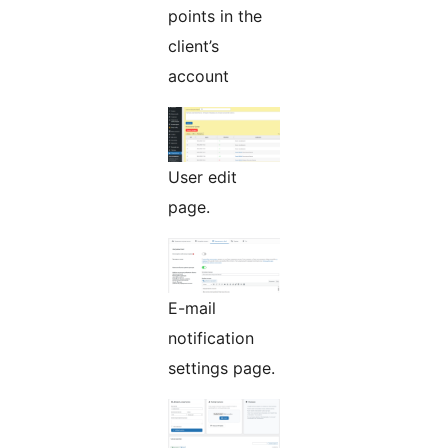
points in the
client’s
account
User edit
page.
E-mail
notification
settings page.