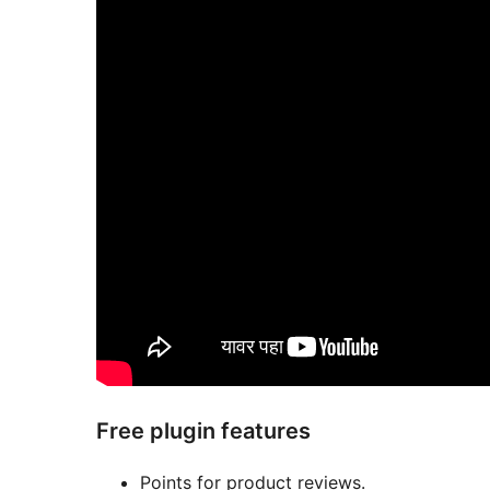
Free plugin features
Points for product reviews.