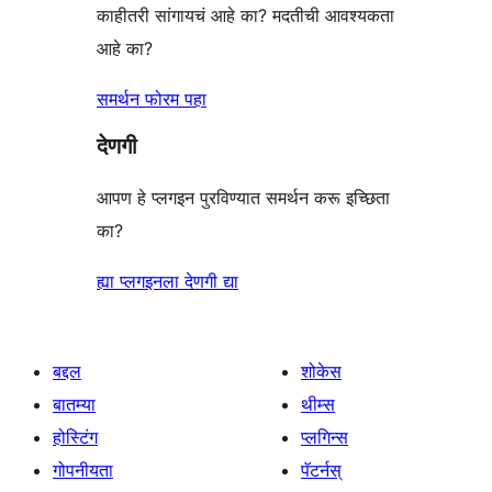
काहीतरी सांगायचं आहे का? मदतीची आवश्यकता
आहे का?
समर्थन फोरम पहा
देणगी
आपण हे प्लगइन पुरविण्यात समर्थन करू इच्छिता
का?
ह्या प्लगइनला देणगी द्या
बद्दल
शोकेस
बातम्या
थीम्स
होस्टिंग
प्लगिन्स
गोपनीयता
पॅटर्नस्