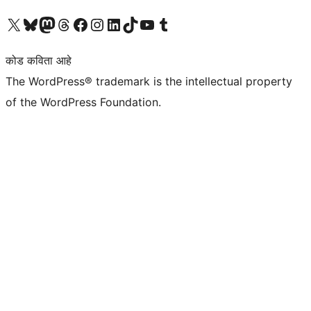
आमच्या X (एक्स) (पूर्वीचे ट्विटर) खात्याला भेट द्या
आमच्या ब्लूस्की खात्याला भेट द्या.
आमच्या Mastodon खात्याला भेट द्या.
आमच्या थ्रेड्स खात्याला भेट द्या.
आमच्या फेसबुक पेजला भेट द्या
आमच्या इंस्टाग्राम खात्याला भेट द्या
आमच्या लिंक्डइन खात्याला भेट द्या
आमच्या टिकटॉक अकाउंटला भेट द्या.
आमच्या यूट्यूब चॅनेलला भेट द्या
आमच्या टंबलर खात्याला भेट द्या.
कोड कविता आहे
The WordPress® trademark is the intellectual property
of the WordPress Foundation.