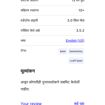
शेवटचा अद्यतन
13 वर्षे
पूर्वी
सक्रिय स्थापना
10+
वर्डप्रेस आवृत्ती
3.0 किंवा मोठा
परीक्षित केले आहे
3.5.2
भाषा
English (US)
टॅग्ज:
beer
breweries
craft beer
मूल्यांकन
अजून कोणतीही पुनरावलोकने सबमिट केलेली
नाहीत.
पुनरावलोकने
Your review
सर्व
पहा