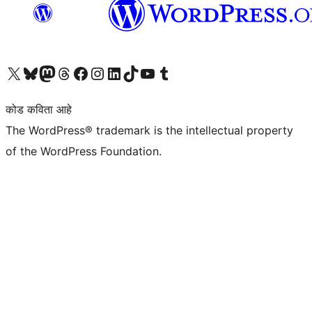
आमच्या X (एक्स) (पूर्वीचे ट्विटर) खात्याला भेट द्या
आमच्या ब्लूस्की खात्याला भेट द्या.
आमच्या Mastodon खात्याला भेट द्या.
आमच्या थ्रेड्स खात्याला भेट द्या.
आमच्या फेसबुक पेजला भेट द्या
आमच्या इंस्टाग्राम खात्याला भेट द्या
आमच्या लिंक्डइन खात्याला भेट द्या
आमच्या टिकटॉक अकाउंटला भेट द्या.
आमच्या यूट्यूब चॅनेलला भेट द्या
आमच्या टंबलर खात्याला भेट द्या.
कोड कविता आहे
The WordPress® trademark is the intellectual property
of the WordPress Foundation.