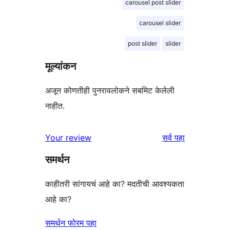
carousel post slider
carousel slider
post slider
slider
मूल्यांकन
अजून कोणतीही पुनरावलोकने सबमिट केलेली
नाहीत.
पुनरावलोकने
Your review
सर्व
पहा
समर्थन
काहीतरी सांगायचं आहे का? मदतीची आवश्यकता
आहे का?
समर्थन फोरम पहा