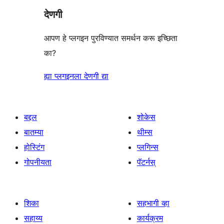
देणगी
आपण हे प्लगइन पुरविण्यात समर्थन करू इच्छिता
का?
ह्या प्लगइनला देणगी द्या
बद्दल
शोकेस
बातम्या
थीम्स
होस्टिंग
प्लगिन्स
गोपनीयता
पॅटर्नस्
शिका
सहभागी व्हा
सहाय्य
कार्यक्रम