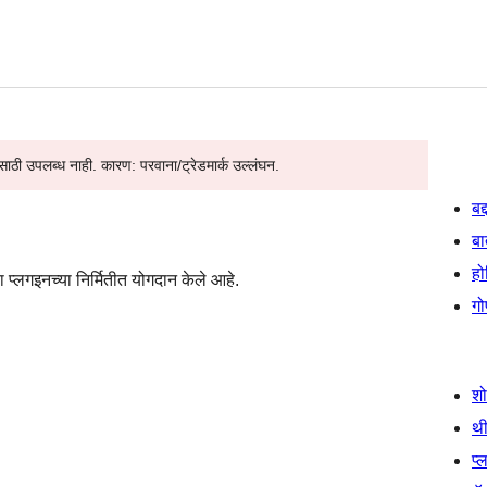
ठी उपलब्ध नाही. कारण: परवाना/ट्रेडमार्क उल्लंघन.
बद
बा
हो
प्लगइनच्या निर्मितीत योगदान केले आहे.
गो
श
थी
प्