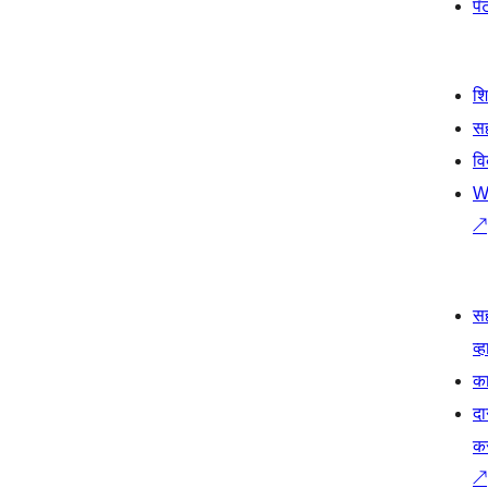
पॅट
श
सह
व
W
↗
स
व्ह
का
दा
क
↗