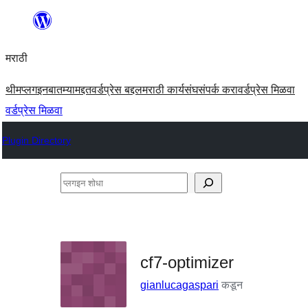
सामुग्रीवर
जा
मराठी
थीम
प्लगइन
बातम्या
मद्दत
वर्डप्रेस बद्दल
मराठी कार्यसंघ
संपर्क करा
वर्डप्रेस मिळवा
वर्डप्रेस मिळवा
Plugin Directory
प्लगइन
शोधा
cf7-optimizer
gianlucagaspari
कडून