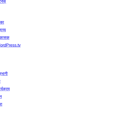
र्नस्
िका
ाय्य
िकासक
ordPress.tv
हभागी
ा
र्यक्रम
न
रा