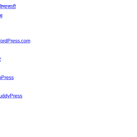
िष्यासाठी
ाच
ordPress.com
ट
bPress
uddyPress