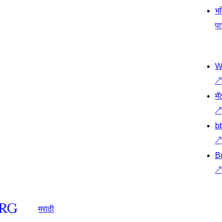
भव
प
W
↗
मॅ
↗
b
↗
B
↗
मराठी