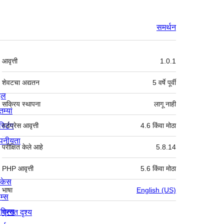
समर्थन
मेटा
आवृत्ती
1.0.1
शेवटचा अद्यतन
5 वर्षे
पूर्वी
्दल
सक्रिय स्थापना
लागू नाही
तम्या
स्टिंग
वर्डप्रेस आवृत्ती
4.6 किंवा मोठा
पनीयता
परीक्षित केले आहे
5.8.14
PHP आवृत्ती
5.6 किंवा मोठा
ोकेस
भाषा
English (US)
म्स
लगिन्स
प्रगत दृश्य