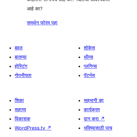
आहे का?
समर्थन फोरम पहा
बद्दल
शोकेस
बातम्या
थीम्स
होस्टिंग
प्लगिन्स
गोपनीयता
पॅटर्नस्
शिका
सहभागी व्हा
सहाय्य
कार्यक्रम
विकासक
दान करा
↗
WordPress.tv
↗
भविष्यासाठी पाच