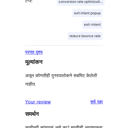
टॅग्ज:
conversion rate optimization
exit intent popup
exit-intent
reduce bounce rate
प्रगत दृश्य
मूल्यांकन
अजून कोणतीही पुनरावलोकने सबमिट केलेली
नाहीत.
पुनरावलोकने
Your review
सर्व
पहा
समर्थन
काहीतरी सांगायचं आहे का? मदतीची आवश्यकता