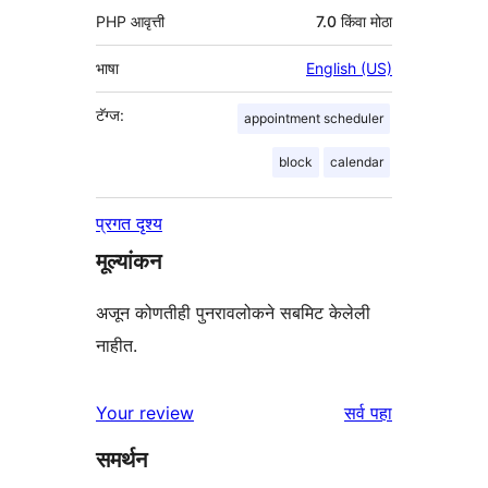
PHP आवृत्ती
7.0 किंवा मोठा
भाषा
English (US)
टॅग्ज:
appointment scheduler
block
calendar
प्रगत दृश्य
मूल्यांकन
अजून कोणतीही पुनरावलोकने सबमिट केलेली
नाहीत.
पुनरावलोकने
Your review
सर्व
पहा
समर्थन