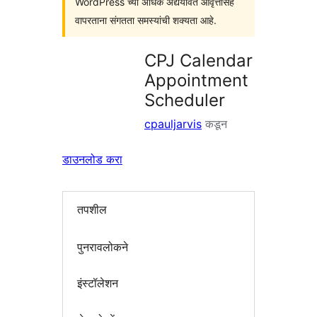
WordPress च्या अधिक अद्ययावत आवृत्तींसह
वापरताना संगतता समस्यांची शक्यता आहे.
CPJ Calendar
Appointment
Scheduler
cpauljarvis
कडून
डाउनलोड करा
तपशील
पुनरावलोकने
इंस्टॉलेशन