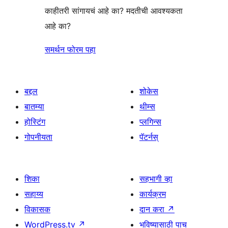
काहीतरी सांगायचं आहे का? मदतीची आवश्यकता
आहे का?
समर्थन फोरम पहा
बद्दल
शोकेस
बातम्या
थीम्स
होस्टिंग
प्लगिन्स
गोपनीयता
पॅटर्नस्
शिका
सहभागी व्हा
सहाय्य
कार्यक्रम
विकासक
दान करा
↗
WordPress.tv
↗
भविष्यासाठी पाच