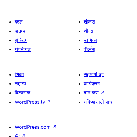
बद्दल
शोकेस
बातम्या
थीम्स
होस्टिंग
प्लगिन्स
गोपनीयता
पॅटर्नस्
शिका
सहभागी व्हा
सहाय्य
कार्यक्रम
विकासक
दान करा
↗
WordPress.tv
↗
भविष्यासाठी पाच
WordPress.com
↗
मॅट
↗