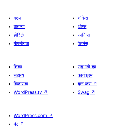
बद्दल
शोकेस
बातम्या
थीम्स
होस्टिंग
प्लगिन्स
गोपनीयता
पॅटर्नस्
शिका
सहभागी व्हा
सहाय्य
कार्यक्रम
विकासक
दान करा
↗
WordPress.tv
↗
Swag
↗
WordPress.com
↗
मॅट
↗