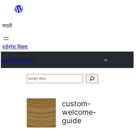
सामुग्रीवर
जा
मराठी
वर्डप्रेस मिळवा
Plugin Directory
प्लगइन
शोधा
custom-
welcome-
guide