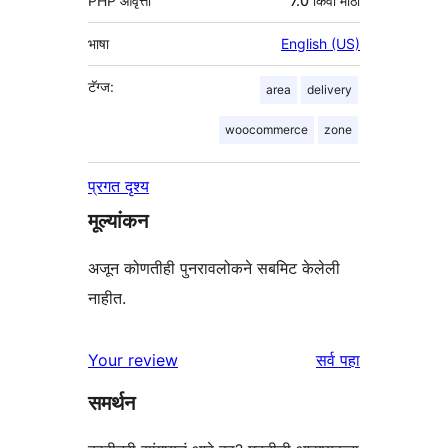
PHP आवृत्ती
7.0 किंवा मोठा
भाषा
English (US)
टॅग्ज:
area
delivery
woocommerce
zone
प्रगत दृश्य
मूल्यांकन
अजून कोणतीही पुनरावलोकने सबमिट केलेली
नाहीत.
पुनरावलोकने
Your review
सर्व
पहा
समर्थन