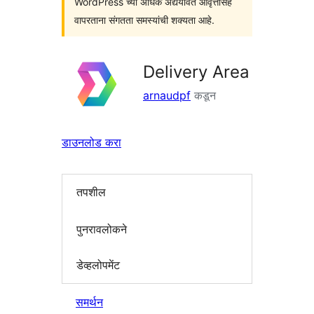
WordPress च्या अधिक अद्ययावत आवृत्तींसह
वापरताना संगतता समस्यांची शक्यता आहे.
Delivery Area
arnaudpf
कडून
डाउनलोड करा
तपशील
पुनरावलोकने
डेव्हलोपमेंट
समर्थन