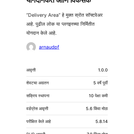
योगदानकर्ते आणि विकसक
“Delivery Area” हे मुक्त स्रोत सॉफ्टवेअर
आहे. पुढील लोक या प्लगइनच्या निर्मितीत
योगदान केले आहे.
योगदानकर्ते
arnaudpf
मेटा
आवृत्ती
1.0.0
शेवटचा अद्यतन
5 वर्षे
पूर्वी
सक्रिय स्थापना
10 पेक्षा कमी
वर्डप्रेस आवृत्ती
5.6 किंवा मोठा
परीक्षित केले आहे
5.8.14