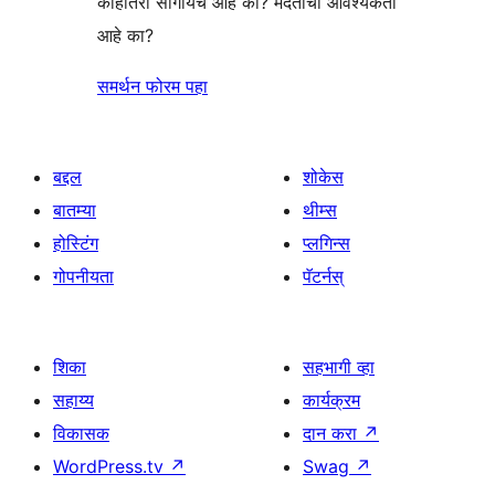
काहीतरी सांगायचं आहे का? मदतीची आवश्यकता
आहे का?
समर्थन फोरम पहा
बद्दल
शोकेस
बातम्या
थीम्स
होस्टिंग
प्लगिन्स
गोपनीयता
पॅटर्नस्
शिका
सहभागी व्हा
सहाय्य
कार्यक्रम
विकासक
दान करा
↗
WordPress.tv
↗
Swag
↗