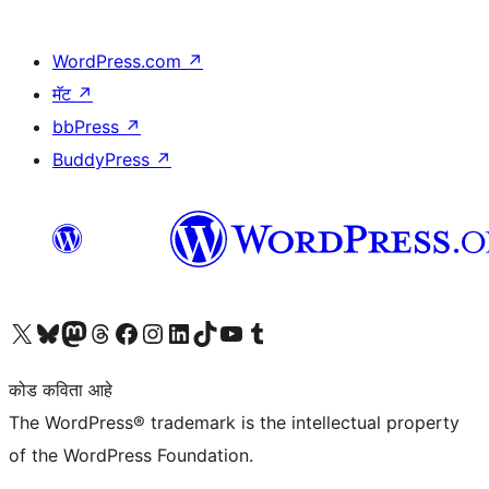
WordPress.com
↗
मॅट
↗
bbPress
↗
BuddyPress
↗
आमच्या X (एक्स) (पूर्वीचे ट्विटर) खात्याला भेट द्या
आमच्या ब्लूस्की खात्याला भेट द्या.
आमच्या Mastodon खात्याला भेट द्या.
आमच्या थ्रेड्स खात्याला भेट द्या.
आमच्या फेसबुक पेजला भेट द्या
आमच्या इंस्टाग्राम खात्याला भेट द्या
आमच्या लिंक्डइन खात्याला भेट द्या
आमच्या टिकटॉक अकाउंटला भेट द्या.
आमच्या यूट्यूब चॅनेलला भेट द्या
आमच्या टंबलर खात्याला भेट द्या.
कोड कविता आहे
The WordPress® trademark is the intellectual property
of the WordPress Foundation.