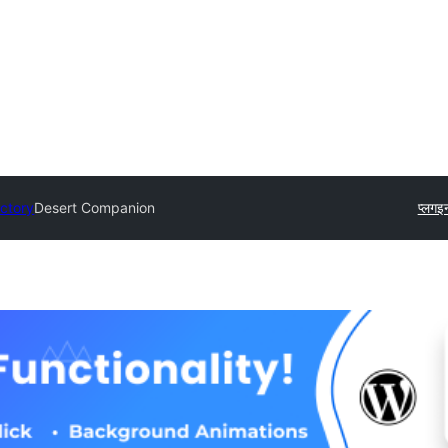
ectory
Desert Companion
प्लगइ