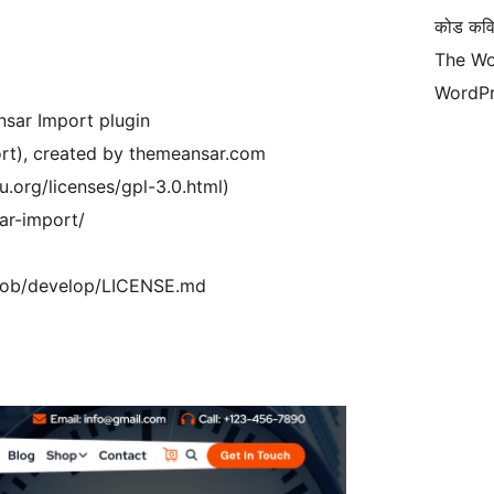
कोड कवि
The Wo
WordPr
sar Import plugin
ort), created by themeansar.com
u.org/licenses/gpl-3.0.html)
ar-import/
/blob/develop/LICENSE.md