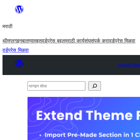
सामुग्रीवर
जा
मराठी
थीम
प्लगइन
बातम्या
मद्दत
वर्डप्रेस बद्दल
मराठी कार्यसंघ
संपर्क करा
वर्डप्रेस मिळवा
वर्डप्रेस मिळवा
Plugin Dir
प्लगइन
शोधा