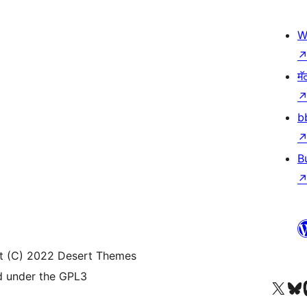
W
मॅ
b
B
t (C) 2022 Desert Themes
d under the GPL3
आमच्या X (एक्स) (पूर्वीचे ट्विटर) खात्याला भेट द्या
आमच्या ब्लूस्की खात्याला भेट द्या.
आमच्या M