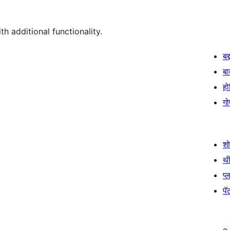
th additional functionality.
बद
बा
हो
गो
श
थी
प्
पॅट