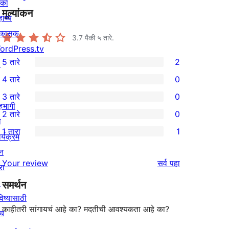
िका
मूल्यांकन
ाय्य
िकासक
3.7
पैकी ५ तारे.
ordPress.tv
5 तारे
2
↗
2
4 तारे
0
5-
0
3 तारे
0
तारांकित
4-
0
हभागी
2 तारे
0
परीक्षणे
तारांकित
3-
0
ा
1 तारा
1
परीक्षणे
तारांकित
2-
र्यक्रम
1
परीक्षणे
तारांकित
न
1-
पुनरावलोकने
Your review
सर्व
पहा
परीक्षणे
रा
तारांकित
↗
समर्थन
पुनरावलोकन
िष्यासाठी
काहीतरी सांगायचं आहे का? मदतीची आवश्यकता आहे का?
ाच