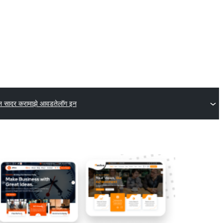
न सादर करा
माझे आवडते
लॉग इन