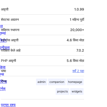
मेटा
आवृत्ती
1.0.99
शेवटचा अद्यतन
1 महिना
पूर्वी
्दल
सक्रिय स्थापना
20,000+
तम्या
स्टिंग
वर्डप्रेस आवृत्ती
4.6 किंवा मोठा
पनीयता
परीक्षित केले आहे
7.0.2
PHP आवृत्ती
5.6 किंवा मोठा
ोकेस
भाषा
सर्वे 2 पहा
म्स
लगिन्स
टॅग्ज:
admin
companion
homepage
र्नस्
projects
widgets
प्रगत दृश्य