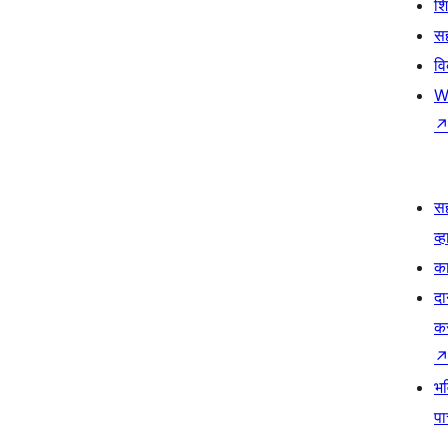
श
सह
व
W
स
व्ह
का
दा
क
भव
प