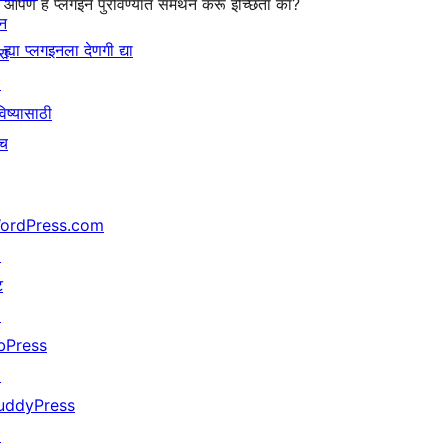
आपण हे प्लगइन पुरविण्यात समर्थन करू इच्छिता का?
न
ह्या प्लगइनला देणगी द्या
रा
↗
िष्यासाठी
ाच
ordPress.com
↗
ट
↗
bPress
↗
uddyPress
↗