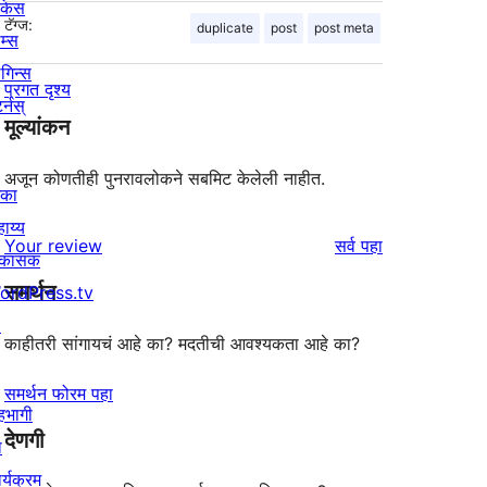
ोकेस
टॅग्ज:
duplicate
post
post meta
म्स
लगिन्स
प्रगत दृश्य
र्नस्
मूल्यांकन
अजून कोणतीही पुनरावलोकने सबमिट केलेली नाहीत.
िका
ाय्य
पुनरावलोकने
Your review
सर्व
पहा
िकासक
समर्थन
ordPress.tv
↗
काहीतरी सांगायचं आहे का? मदतीची आवश्यकता आहे का?
समर्थन फोरम पहा
हभागी
देणगी
ा
र्यक्रम