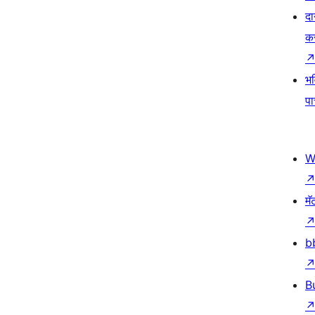
दा
क
भव
प
W
मॅ
b
B