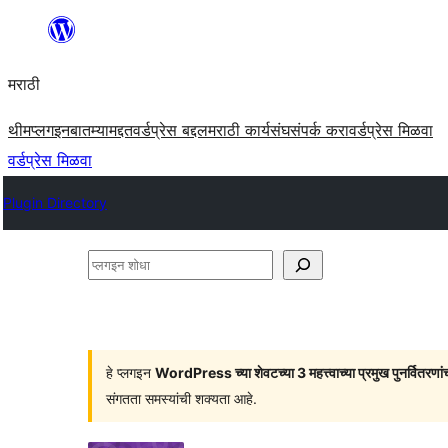
सामुग्रीवर
जा
मराठी
थीम
प्लगइन
बातम्या
मद्दत
वर्डप्रेस बद्दल
मराठी कार्यसंघ
संपर्क करा
वर्डप्रेस मिळवा
वर्डप्रेस मिळवा
Plugin Directory
प्लगइन
शोधा
हे प्लगइन
WordPress च्या शेवटच्या 3 महत्त्वाच्या प्रमुख पुनर्वितरणां
संगतता समस्यांची शक्यता आहे.