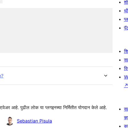
श
थी
प्
पॅट
श
सह
व
n?
W
अर आहे. पुढील लोक या प्लगइनच्या निर्मितीत योगदान केले आहे.
स
व्ह
Sebastian Pisula
का