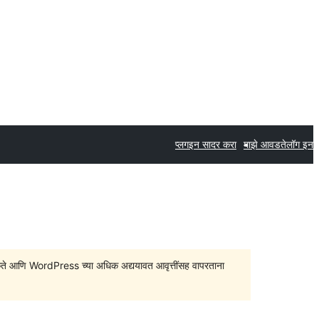
प्लगइन सादर करा
माझे आवडते
लॉग इन
सु शकते आणि WordPress च्या अधिक अद्ययावत आवृत्तींसह वापरताना