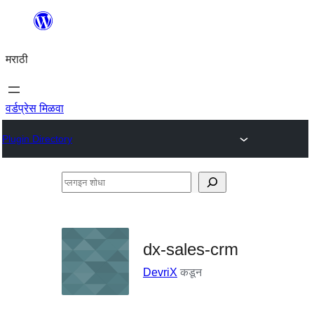
सामुग्रीवर
जा
मराठी
वर्डप्रेस मिळवा
Plugin Directory
प्लगइन
शोधा
dx-sales-crm
DevriX
कडून