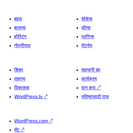
बद्दल
शोकेस
बातम्या
थीम्स
होस्टिंग
प्लगिन्स
गोपनीयता
पॅटर्नस्
शिका
सहभागी व्हा
सहाय्य
कार्यक्रम
विकासक
दान करा
↗
WordPress.tv
↗
भविष्यासाठी पाच
WordPress.com
↗
मॅट
↗