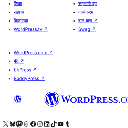
शिका
सहभागी व्हा
सहाय्य
कार्यक्रम
विकासक
दान करा
↗
WordPress.tv
↗
Swag
↗
WordPress.com
↗
मॅट
↗
bbPress
↗
BuddyPress
↗
आमच्या X (एक्स) (पूर्वीचे ट्विटर) खात्याला भेट द्या
आमच्या ब्लूस्की खात्याला भेट द्या.
आमच्या Mastodon खात्याला भेट द्या.
आमच्या थ्रेड्स खात्याला भेट द्या.
आमच्या फेसबुक पेजला भेट द्या
आमच्या इंस्टाग्राम खात्याला भेट द्या
आमच्या लिंक्डइन खात्याला भेट द्या
आमच्या टिकटॉक अकाउंटला भेट द्या.
आमच्या यूट्यूब चॅनेलला भेट द्या
आमच्या टंबलर खात्याला भेट द्या.