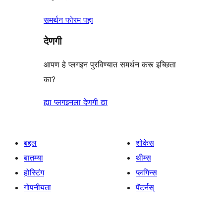
समर्थन फोरम पहा
देणगी
आपण हे प्लगइन पुरविण्यात समर्थन करू इच्छिता
का?
ह्या प्लगइनला देणगी द्या
बद्दल
शोकेस
बातम्या
थीम्स
होस्टिंग
प्लगिन्स
गोपनीयता
पॅटर्नस्