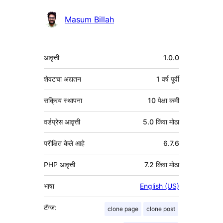
योगदानकर्ते
Masum Billah
मेटा
आवृत्ती
1.0.0
शेवटचा अद्यतन
1 वर्ष
पूर्वी
सक्रिय स्थापना
10 पेक्षा कमी
वर्डप्रेस आवृत्ती
5.0 किंवा मोठा
परीक्षित केले आहे
6.7.6
PHP आवृत्ती
7.2 किंवा मोठा
भाषा
English (US)
टॅग्ज:
clone page
clone post