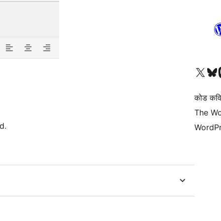
आमच्या X (एक्स) (पूर्वीचे ट्विटर) खात्याला भेट द्या
आमच्या ब्लूस्की खात्याला भेट द्या.
आमच्या M
कोड कवि
The Wo
d.
WordPr