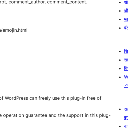
xcerpt, comment_author, comment_content.
श
थी
प्
पॅट
/emojin.html
श
सह
व
W
of WordPress can freely use this plug-in free of
स
 operation guarantee and the support in this plug-
व्ह
का