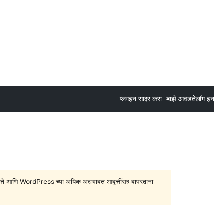
प्लगइन सादर करा
माझे आवडते
लॉग इन
सु शकते आणि WordPress च्या अधिक अद्ययावत आवृत्तींसह वापरताना