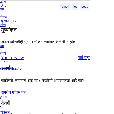
ोकेस
टॅग्ज:
emoji
ios
post
म्स
लगिन्स
प्रगत दृश्य
र्नस्
मूल्यांकन
अजून कोणतीही पुनरावलोकने सबमिट केलेली नाहीत.
िका
ाय्य
पुनरावलोकने
Your review
सर्व
पहा
िकासक
समर्थन
ordPress.tv
↗
काहीतरी सांगायचं आहे का? मदतीची आवश्यकता आहे का?
समर्थन फोरम पहा
हभागी
देणगी
ा
र्यक्रम