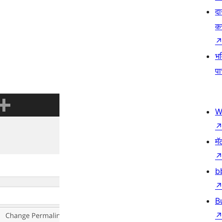
दा
क
भव
प
W
मॅ
b
B