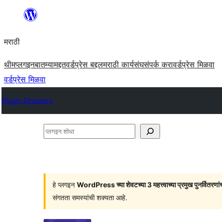
सामुग्रीवर
जा
मराठी
थीम
प्लगइन
बातम्या
मद्दत
वर्डप्रेस बद्दल
मराठी कार्यसंघ
संपर्क करा
वर्डप्रेस मिळवा
वर्डप्रेस मिळवा
Plugin Directory
प्लगइन
शोधा
हे प्लगइन
WordPress च्या शेवटच्या 3 महत्त्वाच्या प्रमुख पुनर्वितरणां
संगतता समस्यांची शक्यता आहे.