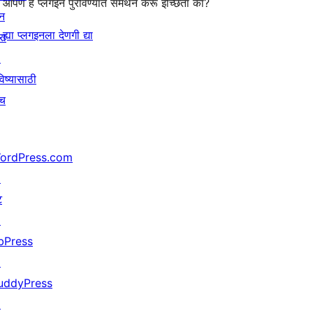
आपण हे प्लगइन पुरविण्यात समर्थन करू इच्छिता का?
न
ह्या प्लगइनला देणगी द्या
रा
↗
िष्यासाठी
ाच
ordPress.com
↗
ट
↗
bPress
↗
uddyPress
↗