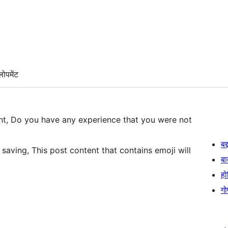
लोपमेंट
tent, Do you have any experience that you were not
बद
 saving, This post content that contains emoji will
बा
हो
गो