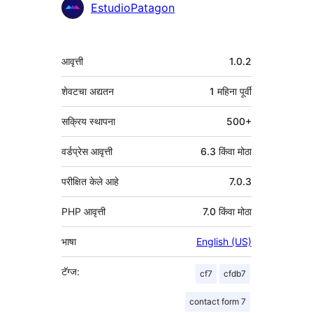
योगदानकर्ते
EstudioPatagon
मेटा
आवृत्ती
1.0.2
शेवटचा अद्यतन
1 महिना
पूर्वी
सक्रिय स्थापना
500+
वर्डप्रेस आवृत्ती
6.3 किंवा मोठा
परीक्षित केले आहे
7.0.3
PHP आवृत्ती
7.0 किंवा मोठा
भाषा
English (US)
टॅग्ज:
cf7
cfdb7
contact form 7