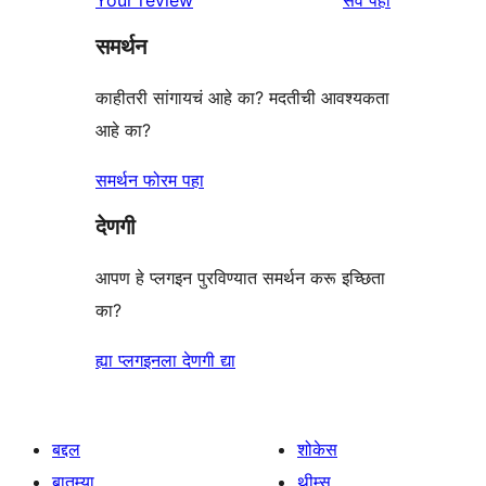
परीक्षणे
तारांकित
समर्थन
परीक्षणे
काहीतरी सांगायचं आहे का? मदतीची आवश्यकता
आहे का?
समर्थन फोरम पहा
देणगी
आपण हे प्लगइन पुरविण्यात समर्थन करू इच्छिता
का?
ह्या प्लगइनला देणगी द्या
बद्दल
शोकेस
बातम्या
थीम्स