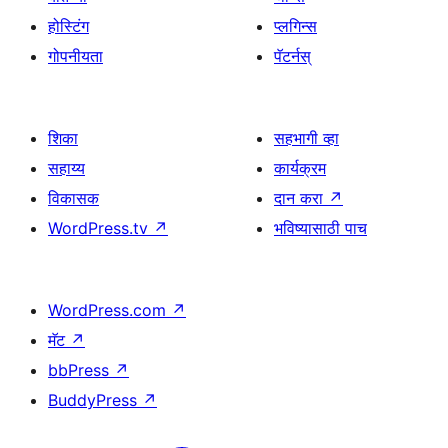
होस्टिंग
प्लगिन्स
गोपनीयता
पॅटर्नस्
शिका
सहभागी व्हा
सहाय्य
कार्यक्रम
विकासक
दान करा
↗
WordPress.tv
↗
भविष्यासाठी पाच
WordPress.com
↗
मॅट
↗
bbPress
↗
BuddyPress
↗