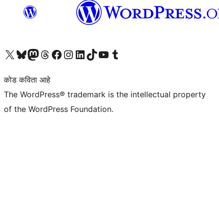
आमच्या X (एक्स) (पूर्वीचे ट्विटर) खात्याला भेट द्या
आमच्या ब्लूस्की खात्याला भेट द्या.
आमच्या Mastodon खात्याला भेट द्या.
आमच्या थ्रेड्स खात्याला भेट द्या.
आमच्या फेसबुक पेजला भेट द्या
आमच्या इंस्टाग्राम खात्याला भेट द्या
आमच्या लिंक्डइन खात्याला भेट द्या
आमच्या टिकटॉक अकाउंटला भेट द्या.
आमच्या यूट्यूब चॅनेलला भेट द्या
आमच्या टंबलर खात्याला भेट द्या.
कोड कविता आहे
The WordPress® trademark is the intellectual property
of the WordPress Foundation.