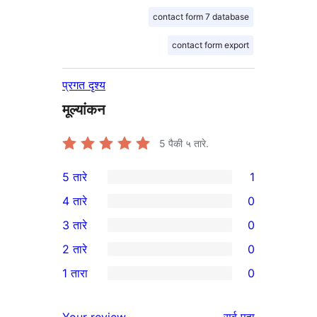
contact form 7 database
contact form export
प्रगत दृश्य
मूल्यांकन
5
पैकी ५ तारे.
5 तारे
1
1
4 तारे
0
5-
0
3 तारे
0
तारांकित
4-
0
2 तारे
0
पुनरावलोकन
तारांकित
3-
0
1 तारा
0
परीक्षणे
तारांकित
2-
0
परीक्षणे
तारांकित
1-
पुनरावलोकने
Your review
सर्व
पहा