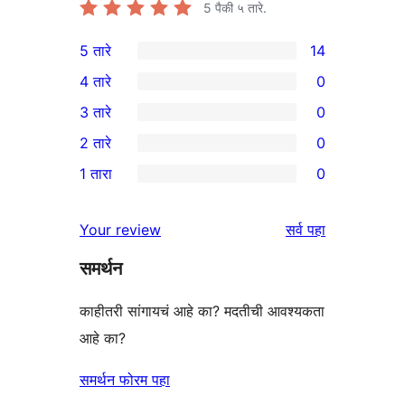
5
पैकी ५ तारे.
5 तारे
14
14
4 तारे
0
5-
0
3 तारे
0
तारांकित
4-
0
2 तारे
0
परीक्षणे
तारांकित
3-
0
1 तारा
0
परीक्षणे
तारांकित
2-
0
परीक्षणे
तारांकित
1-
पुनरावलोकने
Your review
सर्व
पहा
परीक्षणे
तारांकित
समर्थन
परीक्षणे
काहीतरी सांगायचं आहे का? मदतीची आवश्यकता
आहे का?
समर्थन फोरम पहा