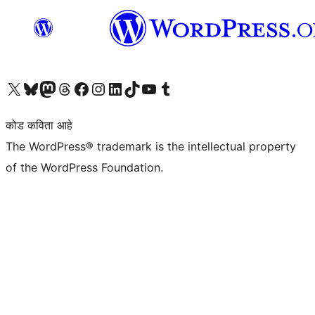
आमच्या X (एक्स) (पूर्वीचे ट्विटर) खात्याला भेट द्या
आमच्या ब्लूस्की खात्याला भेट द्या.
आमच्या Mastodon खात्याला भेट द्या.
आमच्या थ्रेड्स खात्याला भेट द्या.
आमच्या फेसबुक पेजला भेट द्या
आमच्या इंस्टाग्राम खात्याला भेट द्या
आमच्या लिंक्डइन खात्याला भेट द्या
आमच्या टिकटॉक अकाउंटला भेट द्या.
आमच्या यूट्यूब चॅनेलला भेट द्या
आमच्या टंबलर खात्याला भेट द्या.
कोड कविता आहे
The WordPress® trademark is the intellectual property
of the WordPress Foundation.