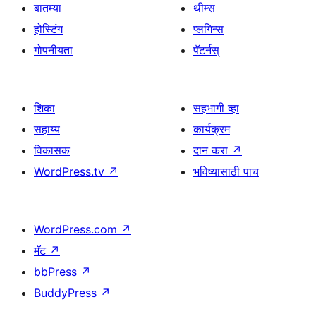
बातम्या
थीम्स
होस्टिंग
प्लगिन्स
गोपनीयता
पॅटर्नस्
शिका
सहभागी व्हा
सहाय्य
कार्यक्रम
विकासक
दान करा
↗
WordPress.tv
↗
भविष्यासाठी पाच
WordPress.com
↗
मॅट
↗
bbPress
↗
BuddyPress
↗