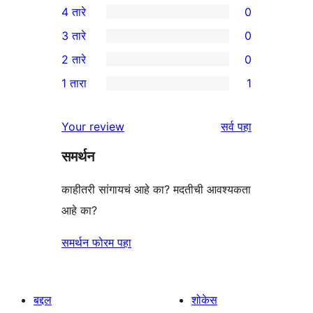
4 तारे
0
5-
0
3 तारे
0
तारांकित
4-
0
2 तारे
0
परीक्षणे
तारांकित
3-
0
1 तारा
1
परीक्षणे
तारांकित
2-
1
परीक्षणे
तारांकित
1-
पुनरावलोकने
Your review
सर्व
पहा
परीक्षणे
तारांकित
समर्थन
पुनरावलोकन
काहीतरी सांगायचं आहे का? मदतीची आवश्यकता
आहे का?
समर्थन फोरम पहा
बद्दल
शोकेस