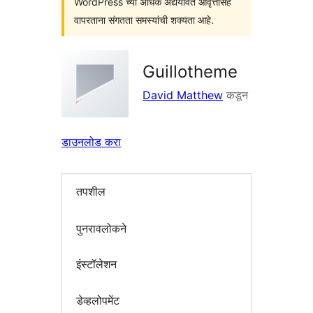
WordPress च्या अधिक अद्ययावत आवृत्तींसह
वापरताना संगतता समस्यांची शक्यता आहे.
Guillotheme
David Matthew
कडून
डाउनलोड करा
तपशील
पुनरावलोकने
इंस्टॉलेशन
डेव्हलोपमेंट