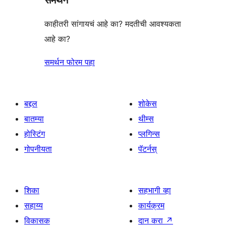
काहीतरी सांगायचं आहे का? मदतीची आवश्यकता
आहे का?
समर्थन फोरम पहा
बद्दल
शोकेस
बातम्या
थीम्स
होस्टिंग
प्लगिन्स
गोपनीयता
पॅटर्नस्
शिका
सहभागी व्हा
सहाय्य
कार्यक्रम
विकासक
दान करा
↗