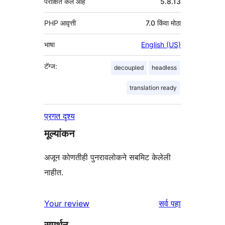
परीक्षित केले आहे
5.8.13
PHP आवृत्ती
7.0 किंवा मोठा
भाषा
English (US)
टॅग्ज:
decoupled
headless
translation ready
प्रगत दृश्य
मूल्यांकन
अजून कोणतीही पुनरावलोकने सबमिट केलेली
नाहीत.
पुनरावलोकने
Your review
सर्व
पहा
समर्थन