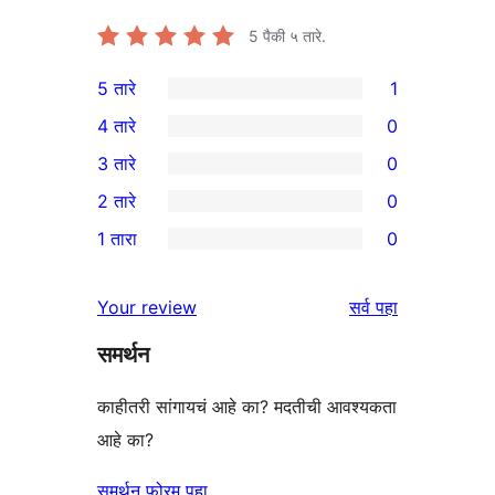
5
पैकी ५ तारे.
5 तारे
1
1
4 तारे
0
5-
0
3 तारे
0
तारांकित
4-
0
2 तारे
0
पुनरावलोकन
तारांकित
3-
0
1 तारा
0
परीक्षणे
तारांकित
2-
0
परीक्षणे
तारांकित
1-
पुनरावलोकने
Your review
सर्व
पहा
परीक्षणे
तारांकित
समर्थन
परीक्षणे
काहीतरी सांगायचं आहे का? मदतीची आवश्यकता
आहे का?
समर्थन फोरम पहा