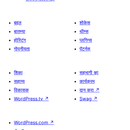
बद्दल
शोकेस
बातम्या
थीम्स
होस्टिंग
प्लगिन्स
गोपनीयता
पॅटर्नस्
शिका
सहभागी व्हा
सहाय्य
कार्यक्रम
विकासक
दान करा
↗
WordPress.tv
↗
Swag
↗
WordPress.com
↗