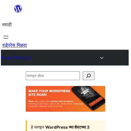
सामुग्रीवर
जा
मराठी
वर्डप्रेस मिळवा
Plugin Directory
प्लगइन
शोधा
हे प्लगइन
WordPress च्या शेवटच्या 3