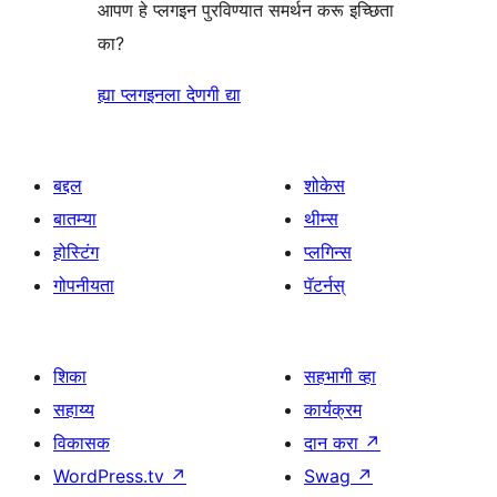
आपण हे प्लगइन पुरविण्यात समर्थन करू इच्छिता
का?
ह्या प्लगइनला देणगी द्या
बद्दल
शोकेस
बातम्या
थीम्स
होस्टिंग
प्लगिन्स
गोपनीयता
पॅटर्नस्
शिका
सहभागी व्हा
सहाय्य
कार्यक्रम
विकासक
दान करा
↗
WordPress.tv
↗
Swag
↗