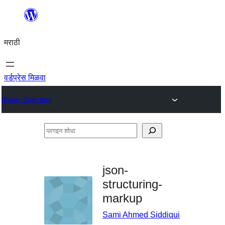
सामुग्रीवर
जा
मराठी
वर्डप्रेस मिळवा
Plugin Directory
प्लगइन
शोधा
json-
structuring-
markup
Sami Ahmed Siddiqui