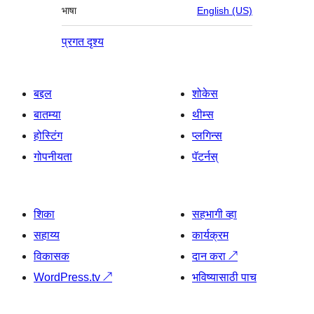
भाषा
English (US)
प्रगत दृश्य
बद्दल
शोकेस
बातम्या
थीम्स
होस्टिंग
प्लगिन्स
गोपनीयता
पॅटर्नस्
शिका
सहभागी व्हा
सहाय्य
कार्यक्रम
विकासक
दान करा
↗
WordPress.tv
↗
भविष्यासाठी पाच