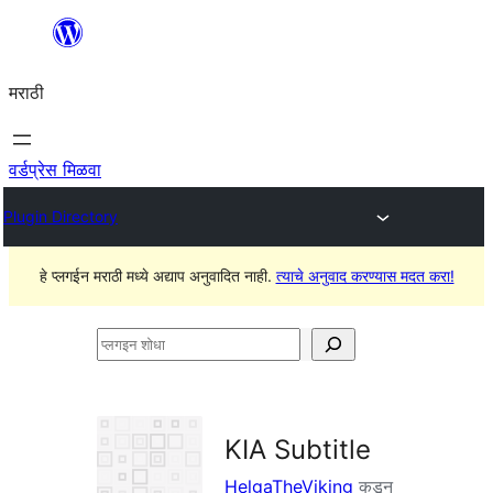
सामुग्रीवर
जा
मराठी
वर्डप्रेस मिळवा
Plugin Directory
हे प्लगईन मराठी मध्ये अद्याप अनुवादित नाही.
त्याचे अनुवाद करण्यास मदत करा!
प्लगइन
शोधा
KIA Subtitle
HelgaTheViking
कडून