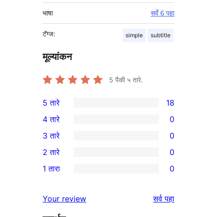
भाषा
सर्वे 6 पहा
टॅग्ज:
simple
subtitle
मूल्यांकन
5
पैकी ५ तारे.
5 तारे
18
18
4 तारे
0
5-
0
3 तारे
0
तारांकित
4-
0
2 तारे
0
परीक्षणे
तारांकित
3-
0
1 तारा
0
परीक्षणे
तारांकित
2-
0
परीक्षणे
तारांकित
1-
पुनरावलोकने
Your review
सर्व
पहा
परीक्षणे
तारांकित