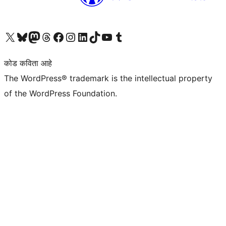
आमच्या X (एक्स) (पूर्वीचे ट्विटर) खात्याला भेट द्या
आमच्या ब्लूस्की खात्याला भेट द्या.
आमच्या Mastodon खात्याला भेट द्या.
आमच्या थ्रेड्स खात्याला भेट द्या.
आमच्या फेसबुक पेजला भेट द्या
आमच्या इंस्टाग्राम खात्याला भेट द्या
आमच्या लिंक्डइन खात्याला भेट द्या
आमच्या टिकटॉक अकाउंटला भेट द्या.
आमच्या यूट्यूब चॅनेलला भेट द्या
आमच्या टंबलर खात्याला भेट द्या.
कोड कविता आहे
The WordPress® trademark is the intellectual property
of the WordPress Foundation.