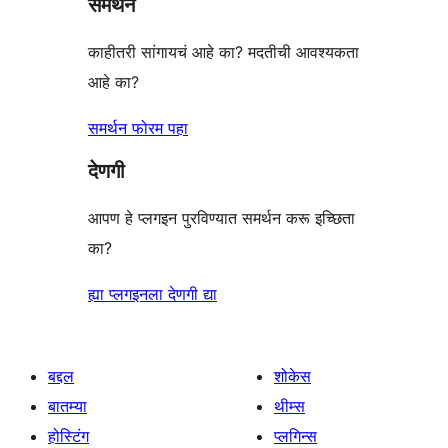
समर्थन
परीक्षणे
काहीतरी सांगायचं आहे का? मदतीची आवश्यकता
आहे का?
समर्थन फोरम पहा
देणगी
आपण हे प्लगइन पुरविण्यात समर्थन करू इच्छिता
का?
ह्या प्लगइनला देणगी द्या
बद्दल
शोकेस
बातम्या
थीम्स
होस्टिंग
प्लगिन्स