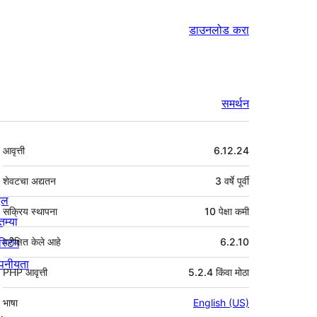
डाउनलोड करा
समर्थन
मेटा
आवृत्ती
6.12.24
शेवटचा अद्यतन
3 वर्षे
पूर्वी
्दल
सक्रिय स्थापना
10 पेक्षा कमी
तम्या
स्टिंग
परीक्षित केले आहे
6.2.10
पनीयता
PHP आवृत्ती
5.2.4 किंवा मोठा
भाषा
English (US)