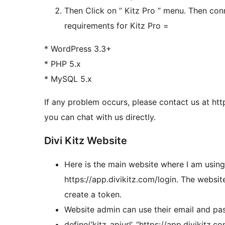
Then Click on ” Kitz Pro ” menu. Then c
requirements for Kitz Pro =
* WordPress 3.3+
* PHP 5.x
* MySQL 5.x
If any problem occurs, please contact us at htt
you can chat with us directly.
Divi Kitz Website
Here is the main website where I am using
https://app.divikitz.com/login. The websit
create a token.
Website admin can use their email and pas
define(‘kitz_apiurl’, “https://app.divikitz.