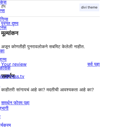
ोकेस
टॅग
divi theme
म्स
लगिन्स
प्रगत दृश्य
र्नस्
मूल्यांकन
अजून कोणतीही पुनरावलोकने सबमिट केलेली नाहीत.
िका
ाय्य
पुनरावलोकने
Your review
सर्व
पहा
िकासक
समर्थन
ordPress.tv
↗
काहीतरी सांगायचं आहे का? मदतीची आवश्यकता आहे का?
समर्थन फोरम पहा
हभागी
ा
र्यक्रम