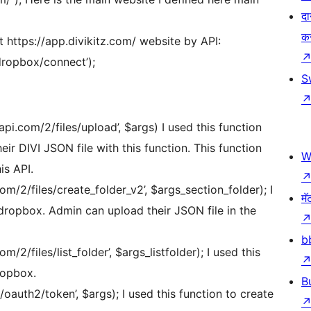
दा
क
 https://app.divikitz.com/ website by API:
dropbox/connect’);
S
i.com/2/files/upload’, $args) I used this function
ir DIVI JSON file with this function. This function
W
is API.
/2/files/create_folder_v2’, $args_section_folder); I
मॅ
n dropbox. Admin can upload their JSON file in the
b
2/files/list_folder’, $args_listfolder); I used this
ropbox.
B
auth2/token’, $args); I used this function to create