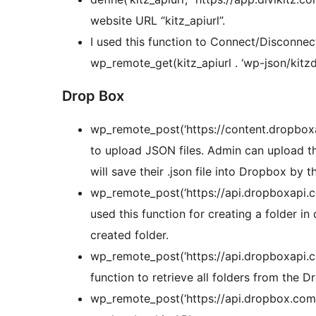
website URL “kitz_apiurl”.
I used this function to Connect/Disconnect
wp_remote_get(kitz_apiurl . ‘wp-json/kitz
Drop Box
wp_remote_post(‘https://content.dropboxap
to upload JSON files. Admin can upload the
will save their .json file into Dropbox by th
wp_remote_post(‘https://api.dropboxapi.com
used this function for creating a folder i
created folder.
wp_remote_post(‘https://api.dropboxapi.com/
function to retrieve all folders from the D
wp_remote_post(‘https://api.dropbox.com/o