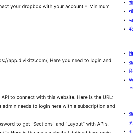
श
onnect your dropbox with your account.= Minimum
थी
प्
पॅट
श
ps://app.divikitz.com/, Here you need to login and
सह
व
W
 API to connect with this website. Here is the URL:
e admin needs to login here with a subscription and
स
व्ह
sword to get “Sections” and “Layout” with API’s.
का
com/”); Here is the main website I defined here main