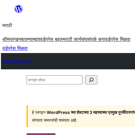
सामुग्रीवर
जा
मराठी
थीम
प्लगइन
बातम्या
मद्दत
वर्डप्रेस बद्दल
मराठी कार्यसंघ
संपर्क करा
वर्डप्रेस मिळवा
वर्डप्रेस मिळवा
Plugin Directory
प्लगइन
शोधा
हे प्लगइन
WordPress च्या शेवटच्या 3 महत्त्वाच्या प्रमुख पुनर्वितरणां
संगतता समस्यांची शक्यता आहे.