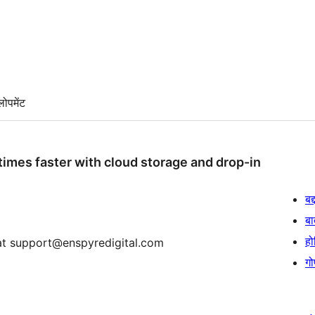
लोपमेंट
n times faster with cloud storage and drop-in
बद
बा
हो
 at support@enspyredigital.com
गो