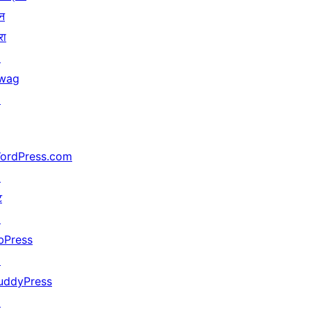
न
रा
↗
wag
↗
ordPress.com
↗
ट
↗
bPress
↗
uddyPress
↗