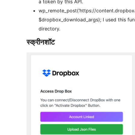
a token by this API.
wp_remote_post(‘https://content.dropboxa
$dropbox_download_args); I used this func
directory.
स्क्रीनशॉट