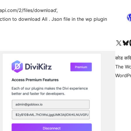
pi.com/2/files/download’,
tion to download All . Json file in the wp plugin
आमच्या X (एक्स) (पूर्वीचे ट्विटर) खात्याला भेट द्या
आमच्या ब्लूस्की खात्याला भेट द्या.
आमच्या M
कोड कवि
The Wo
WordPr