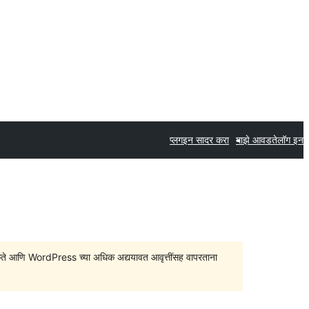
प्लगइन सादर करा
माझे आवडते
लॉग इन
सु शकते आणि WordPress च्या अधिक अद्ययावत आवृत्तींसह वापरताना