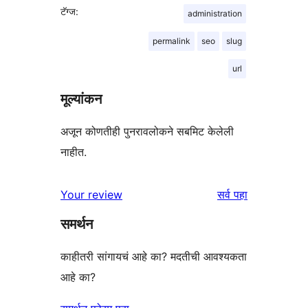
टॅग्ज:
administration
permalink
seo
slug
url
मूल्यांकन
अजून कोणतीही पुनरावलोकने सबमिट केलेली
नाहीत.
पुनरावलोकने
Your review
सर्व
पहा
समर्थन
काहीतरी सांगायचं आहे का? मदतीची आवश्यकता
आहे का?