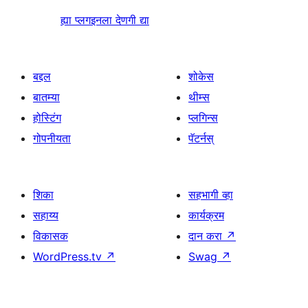
ह्या प्लगइनला देणगी द्या
बद्दल
शोकेस
बातम्या
थीम्स
होस्टिंग
प्लगिन्स
गोपनीयता
पॅटर्नस्
शिका
सहभागी व्हा
सहाय्य
कार्यक्रम
विकासक
दान करा
↗
WordPress.tv
↗
Swag
↗