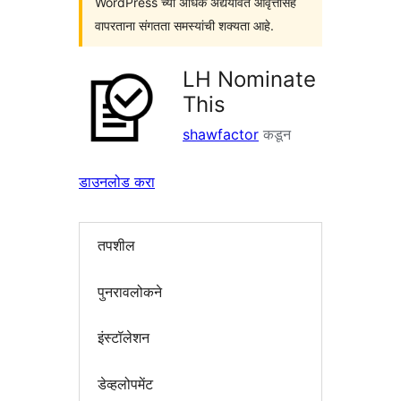
WordPress च्या अधिक अद्ययावत आवृत्तींसह
वापरताना संगतता समस्यांची शक्यता आहे.
LH Nominate
This
shawfactor
कडून
डाउनलोड करा
तपशील
पुनरावलोकने
इंस्टॉलेशन
डेव्हलोपमेंट