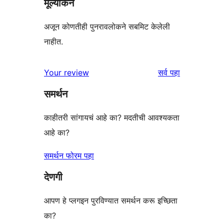
मूल्यांकन
अजून कोणतीही पुनरावलोकने सबमिट केलेली
नाहीत.
पुनरावलोकने
Your review
सर्व
पहा
समर्थन
काहीतरी सांगायचं आहे का? मदतीची आवश्यकता
आहे का?
समर्थन फोरम पहा
देणगी
आपण हे प्लगइन पुरविण्यात समर्थन करू इच्छिता
का?