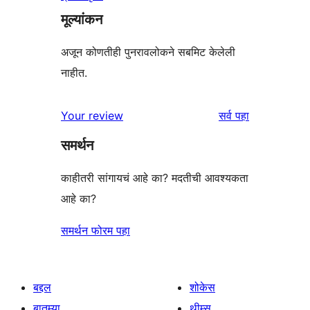
मूल्यांकन
अजून कोणतीही पुनरावलोकने सबमिट केलेली
नाहीत.
पुनरावलोकने
Your review
सर्व
पहा
समर्थन
काहीतरी सांगायचं आहे का? मदतीची आवश्यकता
आहे का?
समर्थन फोरम पहा
बद्दल
शोकेस
बातम्या
थीम्स