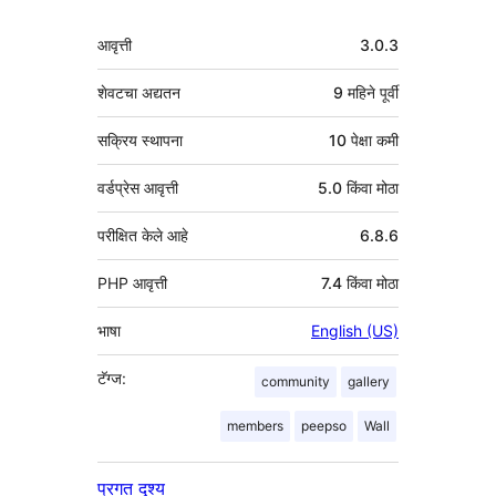
मेटा
आवृत्ती
3.0.3
शेवटचा अद्यतन
9 महिने
पूर्वी
सक्रिय स्थापना
10 पेक्षा कमी
वर्डप्रेस आवृत्ती
5.0 किंवा मोठा
परीक्षित केले आहे
6.8.6
PHP आवृत्ती
7.4 किंवा मोठा
भाषा
English (US)
टॅग्ज:
community
gallery
members
peepso
Wall
प्रगत दृश्य