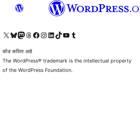
आमच्या X (एक्स) (पूर्वीचे ट्विटर) खात्याला भेट द्या
आमच्या ब्लूस्की खात्याला भेट द्या.
आमच्या Mastodon खात्याला भेट द्या.
आमच्या थ्रेड्स खात्याला भेट द्या.
आमच्या फेसबुक पेजला भेट द्या
आमच्या इंस्टाग्राम खात्याला भेट द्या
आमच्या लिंक्डइन खात्याला भेट द्या
आमच्या टिकटॉक अकाउंटला भेट द्या.
आमच्या यूट्यूब चॅनेलला भेट द्या
आमच्या टंबलर खात्याला भेट द्या.
कोड कविता आहे
The WordPress® trademark is the intellectual property
of the WordPress Foundation.