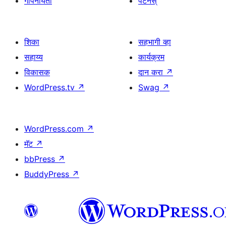
गोपनीयता
पॅटर्नस्
शिका
सहभागी व्हा
सहाय्य
कार्यक्रम
विकासक
दान करा
↗
WordPress.tv
↗
Swag
↗
WordPress.com
↗
मॅट
↗
bbPress
↗
BuddyPress
↗