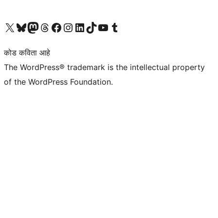
आमच्या X (एक्स) (पूर्वीचे ट्विटर) खात्याला भेट द्या
आमच्या ब्लूस्की खात्याला भेट द्या.
आमच्या Mastodon खात्याला भेट द्या.
आमच्या थ्रेड्स खात्याला भेट द्या.
आमच्या फेसबुक पेजला भेट द्या
आमच्या इंस्टाग्राम खात्याला भेट द्या
आमच्या लिंक्डइन खात्याला भेट द्या
आमच्या टिकटॉक अकाउंटला भेट द्या.
आमच्या यूट्यूब चॅनेलला भेट द्या
आमच्या टंबलर खात्याला भेट द्या.
कोड कविता आहे
The WordPress® trademark is the intellectual property
of the WordPress Foundation.