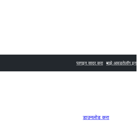
प्लगइन सादर करा
माझे आवडते
लॉग इन
डाउनलोड करा