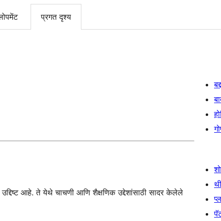
लोपमेंट
प्रगत दृश्य
बद
बा
हो
गो
श
थी
्दिष्ट आहे. ते येथे चाचणी आणि शैक्षणिक उद्देशांसाठी सादर केलेले
प्
पॅट