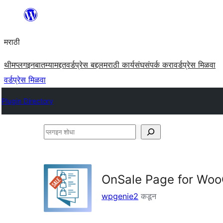
सामुग्रीवर
जा
मराठी
थीम
प्लगइन
बातम्या
मद्दत
वर्डप्रेस बद्दल
मराठी कार्यसंघ
संपर्क करा
वर्डप्रेस मिळवा
वर्डप्रेस मिळवा
Plugin Directory
प्लगइन
शोधा
OnSale Page for Wo
wpgenie2
कडून