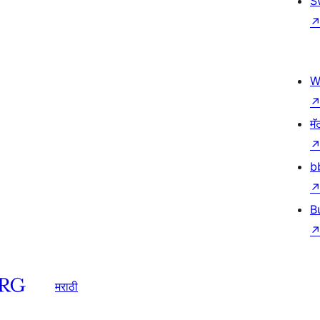
S
W
मॅ
b
B
मराठी