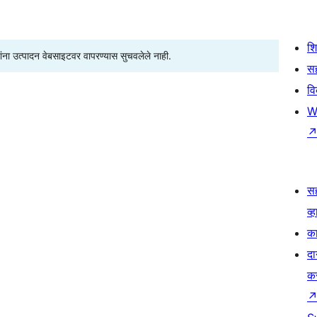
श
्यांना उत्पादन वेबसाइटवर वापरण्यास सुचवलेले नाही.
सह
व
W
स
व्ह
का
दा
क