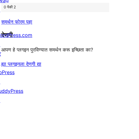
wag
0 पैकी 2
↗
समर्थन फोरम पहा
देणगी
ordPress.com
↗
आपण हे प्लगइन पुरविण्यात समर्थन करू इच्छिता का?
ट
↗
ह्या प्लगइनला देणगी द्या
bPress
↗
uddyPress
↗