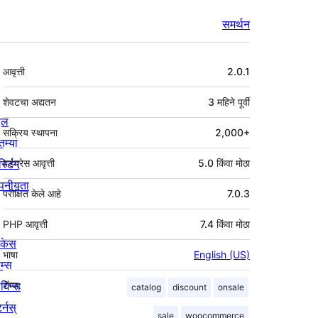
समर्थन
मेटा
आवृत्ती
2.0.1
शेवटचा अद्यतन
3 महिने
पूर्वी
्दल
सक्रिय स्थापना
2,000+
तम्या
स्टिंग
वर्डप्रेस आवृत्ती
5.0 किंवा मोठा
पनीयता
परीक्षित केले आहे
7.0.3
PHP आवृत्ती
7.4 किंवा मोठा
ोकेस
भाषा
English (US)
म्स
लगिन्स
टॅग्ज:
catalog
discount
onsale
र्नस्
sale
woocommerce