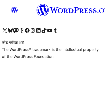
आमच्या X (एक्स) (पूर्वीचे ट्विटर) खात्याला भेट द्या
आमच्या ब्लूस्की खात्याला भेट द्या.
आमच्या Mastodon खात्याला भेट द्या.
आमच्या थ्रेड्स खात्याला भेट द्या.
आमच्या फेसबुक पेजला भेट द्या
आमच्या इंस्टाग्राम खात्याला भेट द्या
आमच्या लिंक्डइन खात्याला भेट द्या
आमच्या टिकटॉक अकाउंटला भेट द्या.
आमच्या यूट्यूब चॅनेलला भेट द्या
आमच्या टंबलर खात्याला भेट द्या.
कोड कविता आहे
The WordPress® trademark is the intellectual property
of the WordPress Foundation.