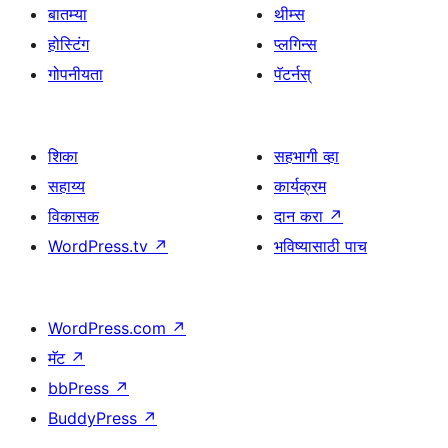
बातम्या
थीम्स
होस्टिंग
प्लगिन्स
गोपनीयता
पॅटर्नस्
शिका
सहभागी व्हा
सहाय्य
कार्यक्रम
विकासक
दान करा
↗
WordPress.tv
↗
भविष्यासाठी पाच
WordPress.com
↗
मॅट
↗
bbPress
↗
BuddyPress
↗