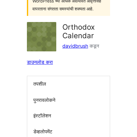
WordPress च्या अधिक अद्ययावत आवृत्तींसह
वापरताना संगतता समस्यांची शक्यता आहे.
Orthodox
Calendar
davidbrush
कडून
डाउनलोड करा
तपशील
पुनरावलोकने
इंस्टॉलेशन
डेव्हलोपमेंट