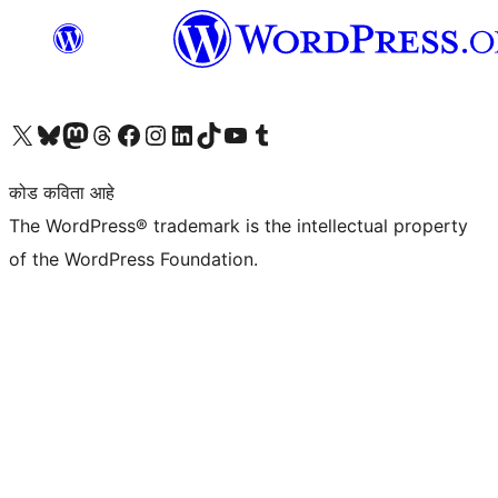
आमच्या X (एक्स) (पूर्वीचे ट्विटर) खात्याला भेट द्या
आमच्या ब्लूस्की खात्याला भेट द्या.
आमच्या Mastodon खात्याला भेट द्या.
आमच्या थ्रेड्स खात्याला भेट द्या.
आमच्या फेसबुक पेजला भेट द्या
आमच्या इंस्टाग्राम खात्याला भेट द्या
आमच्या लिंक्डइन खात्याला भेट द्या
आमच्या टिकटॉक अकाउंटला भेट द्या.
आमच्या यूट्यूब चॅनेलला भेट द्या
आमच्या टंबलर खात्याला भेट द्या.
कोड कविता आहे
The WordPress® trademark is the intellectual property
of the WordPress Foundation.