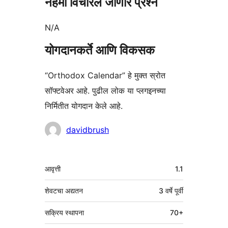
नेहमी विचारले जाणारे प्रश्न
N/A
योगदानकर्ते आणि विकसक
“Orthodox Calendar” हे मुक्त स्रोत
सॉफ्टवेअर आहे. पुढील लोक या प्लगइनच्या
निर्मितीत योगदान केले आहे.
योगदानकर्ते
davidbrush
मेटा
आवृत्ती
1.1
शेवटचा अद्यतन
3 वर्षे
पूर्वी
सक्रिय स्थापना
70+