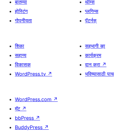
बातम्या
थीम्स
होस्टिंग
प्लगिन्स
गोपनीयता
पॅटर्नस्
शिका
सहभागी व्हा
सहाय्य
कार्यक्रम
विकासक
दान करा
↗
WordPress.tv
↗
भविष्यासाठी पाच
WordPress.com
↗
मॅट
↗
bbPress
↗
BuddyPress
↗