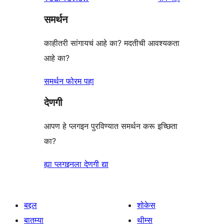
पुनरावलोकन
तारांकित
समर्थन
परीक्षणे
काहीतरी सांगायचं आहे का? मदतीची आवश्यकता
आहे का?
समर्थन फोरम पहा
देणगी
आपण हे प्लगइन पुरविण्यात समर्थन करू इच्छिता
का?
ह्या प्लगइनला देणगी द्या
बद्दल
शोकेस
बातम्या
थीम्स