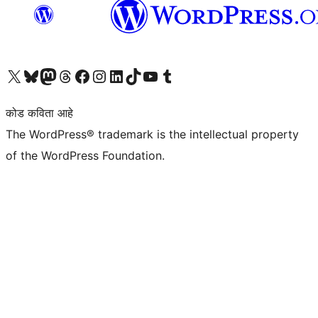
आमच्या X (एक्स) (पूर्वीचे ट्विटर) खात्याला भेट द्या
आमच्या ब्लूस्की खात्याला भेट द्या.
आमच्या Mastodon खात्याला भेट द्या.
आमच्या थ्रेड्स खात्याला भेट द्या.
आमच्या फेसबुक पेजला भेट द्या
आमच्या इंस्टाग्राम खात्याला भेट द्या
आमच्या लिंक्डइन खात्याला भेट द्या
आमच्या टिकटॉक अकाउंटला भेट द्या.
आमच्या यूट्यूब चॅनेलला भेट द्या
आमच्या टंबलर खात्याला भेट द्या.
कोड कविता आहे
The WordPress® trademark is the intellectual property
of the WordPress Foundation.