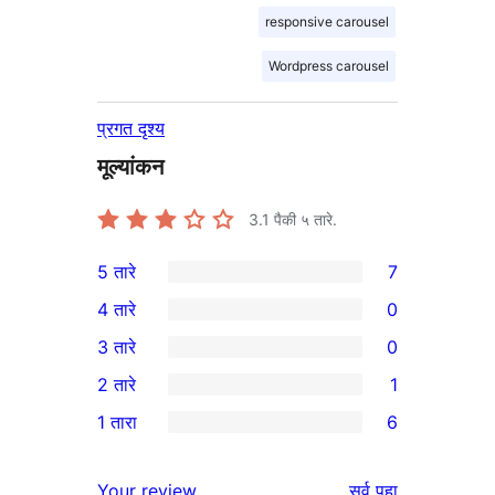
responsive carousel
Wordpress carousel
प्रगत दृश्य
मूल्यांकन
3.1
पैकी ५ तारे.
5 तारे
7
7
4 तारे
0
5-
0
3 तारे
0
तारांकित
4-
0
2 तारे
1
परीक्षणे
तारांकित
3-
1
1 तारा
6
परीक्षणे
तारांकित
2-
6
परीक्षणे
तारांकित
1-
पुनरावलोकने
Your review
सर्व
पहा