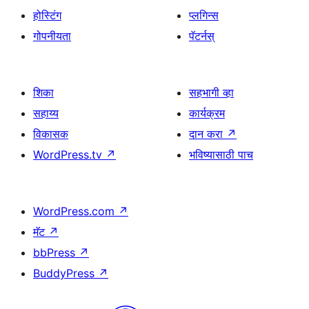
होस्टिंग
प्लगिन्स
गोपनीयता
पॅटर्नस्
शिका
सहभागी व्हा
सहाय्य
कार्यक्रम
विकासक
दान करा
↗
WordPress.tv
↗
भविष्यासाठी पाच
WordPress.com
↗
मॅट
↗
bbPress
↗
BuddyPress
↗