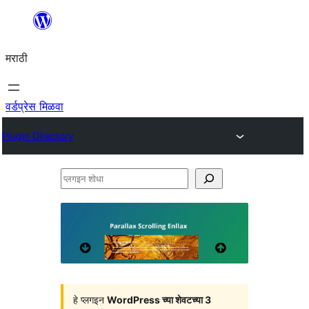
सामुग्रीवर
जा
मराठी
वर्डप्रेस मिळवा
Plugin Directory
प्लगइन
शोधा
हे प्लगइन
WordPress च्या शेवटच्या 3