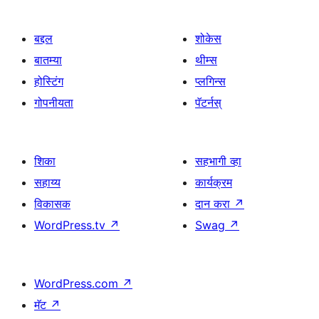
बद्दल
शोकेस
बातम्या
थीम्स
होस्टिंग
प्लगिन्स
गोपनीयता
पॅटर्नस्
शिका
सहभागी व्हा
सहाय्य
कार्यक्रम
विकासक
दान करा
↗
WordPress.tv
↗
Swag
↗
WordPress.com
↗
मॅट
↗