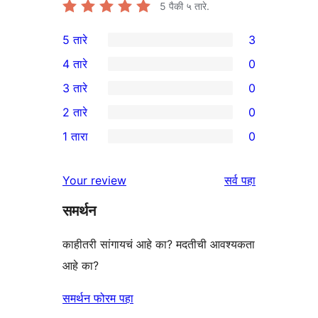
5
पैकी ५ तारे.
5 तारे
3
3
4 तारे
0
5-
0
3 तारे
0
तारांकित
4-
0
2 तारे
0
परीक्षणे
तारांकित
3-
0
1 तारा
0
परीक्षणे
तारांकित
2-
0
परीक्षणे
तारांकित
1-
पुनरावलोकने
Your review
सर्व
पहा
परीक्षणे
तारांकित
समर्थन
परीक्षणे
काहीतरी सांगायचं आहे का? मदतीची आवश्यकता
आहे का?
समर्थन फोरम पहा