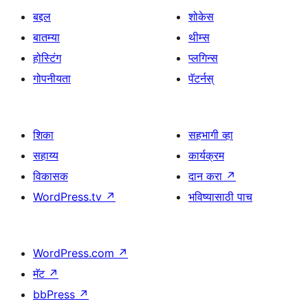
बद्दल
शोकेस
बातम्या
थीम्स
होस्टिंग
प्लगिन्स
गोपनीयता
पॅटर्नस्
शिका
सहभागी व्हा
सहाय्य
कार्यक्रम
विकासक
दान करा
↗
WordPress.tv
↗
भविष्यासाठी पाच
WordPress.com
↗
मॅट
↗
bbPress
↗