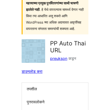
महत्त्वाच्या प्रमुख पुनर्वितरणांच्या साथी चाचणी
झालेले नाही
. हे येथे वापरल्यास सामर्थ्य देणार नाही
किंवा त्या आधारित असु शकते आणि
WordPress च्या अधिक अद्ययावत आवृत्तींसह
वापरताना संगतता समस्यांची शक्यता आहे.
PP Auto Thai
URL
preukson
कडून
डाउनलोड करा
तपशील
पुनरावलोकने