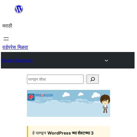
सामुग्रीवर
जा
मराठी
वर्डप्रेस मिळवा
Plugin Directory
प्लगइन
शोधा
हे प्लगइन
WordPress च्या शेवटच्या 3