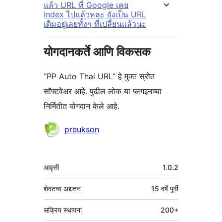
แล้ว URL ที่ Google เคย
Index ไปแล้วหละ ยังเป็น URL
เดิมอยู่เลยทั้งๆ ที่เปลี่ยนแล้วนะ
योगदानकर्ते आणि विकसक
“PP Auto Thai URL” हे मुक्त स्रोत
सॉफ्टवेअर आहे. पुढील लोक या प्लगइनच्या
निर्मितीत योगदान केले आहे.
योगदानकर्ते
preukson
मेटा
आवृत्ती
1.0.2
शेवटचा अद्यतन
15 वर्षे
पूर्वी
सक्रिय स्थापना
200+