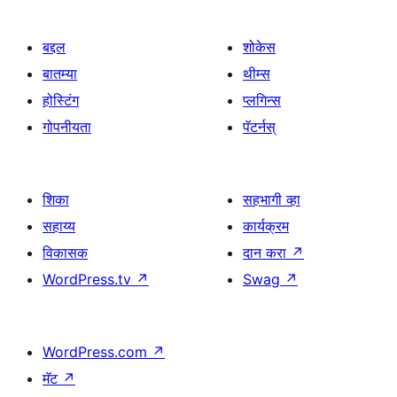
बद्दल
शोकेस
बातम्या
थीम्स
होस्टिंग
प्लगिन्स
गोपनीयता
पॅटर्नस्
शिका
सहभागी व्हा
सहाय्य
कार्यक्रम
विकासक
दान करा
↗
WordPress.tv
↗
Swag
↗
WordPress.com
↗
मॅट
↗