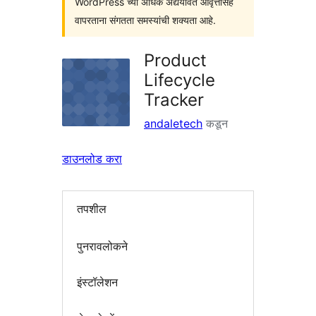
WordPress च्या अधिक अद्ययावत आवृत्तींसह
वापरताना संगतता समस्यांची शक्यता आहे.
Product
Lifecycle
Tracker
andaletech
कडून
डाउनलोड करा
तपशील
पुनरावलोकने
इंस्टॉलेशन