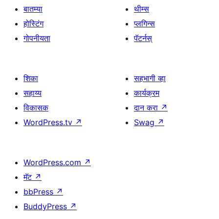
बातम्या
थीम्स
होस्टिंग
प्लगिन्स
गोपनीयता
पॅटर्नस्
शिका
सहभागी व्हा
सहाय्य
कार्यक्रम
विकासक
दान करा
↗
WordPress.tv
↗
Swag
↗
WordPress.com
↗
मॅट
↗
bbPress
↗
BuddyPress
↗