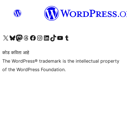
आमच्या X (एक्स) (पूर्वीचे ट्विटर) खात्याला भेट द्या
आमच्या ब्लूस्की खात्याला भेट द्या.
आमच्या Mastodon खात्याला भेट द्या.
आमच्या थ्रेड्स खात्याला भेट द्या.
आमच्या फेसबुक पेजला भेट द्या
आमच्या इंस्टाग्राम खात्याला भेट द्या
आमच्या लिंक्डइन खात्याला भेट द्या
आमच्या टिकटॉक अकाउंटला भेट द्या.
आमच्या यूट्यूब चॅनेलला भेट द्या
आमच्या टंबलर खात्याला भेट द्या.
कोड कविता आहे
The WordPress® trademark is the intellectual property
of the WordPress Foundation.