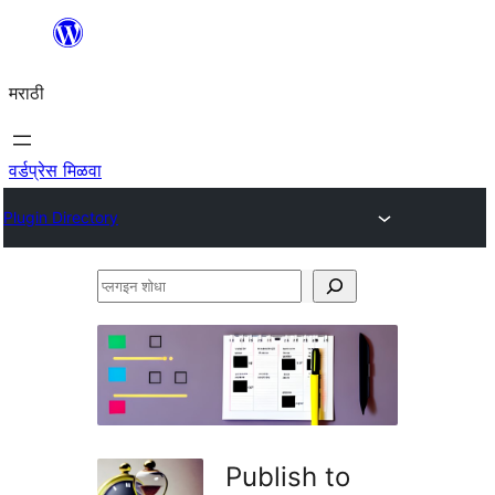
सामुग्रीवर
जा
मराठी
वर्डप्रेस मिळवा
Plugin Directory
प्लगइन
शोधा
Publish to