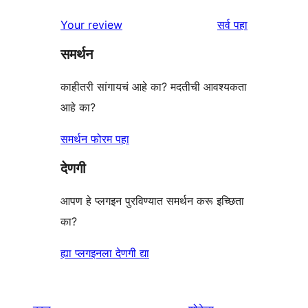
परीक्षणे
तारांकित
1-
पुनरावलोकने
Your review
सर्व
पहा
पुनरावलोकन
तारांकित
समर्थन
परीक्षणे
काहीतरी सांगायचं आहे का? मदतीची आवश्यकता
आहे का?
समर्थन फोरम पहा
देणगी
आपण हे प्लगइन पुरविण्यात समर्थन करू इच्छिता
का?
ह्या प्लगइनला देणगी द्या