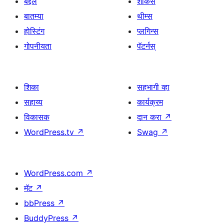
बद्दल
शोकेस
बातम्या
थीम्स
होस्टिंग
प्लगिन्स
गोपनीयता
पॅटर्नस्
शिका
सहभागी व्हा
सहाय्य
कार्यक्रम
विकासक
दान करा
↗
WordPress.tv
↗
Swag
↗
WordPress.com
↗
मॅट
↗
bbPress
↗
BuddyPress
↗