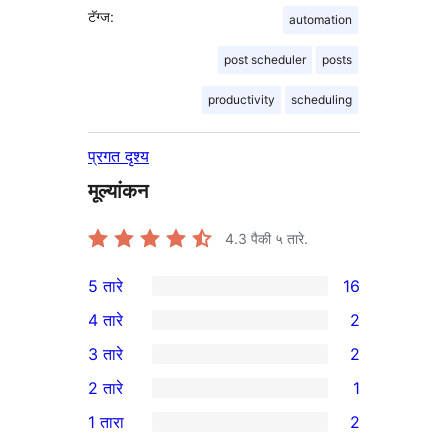
टॅग्ज:
automation
post scheduler
posts
productivity
scheduling
प्रगत दृश्य
मूल्यांकन
4.3
पैकी ५ तारे.
5 तारे
16
16
4 तारे
2
5-
2
3 तारे
2
तारांकित
4-
2
2 तारे
1
परीक्षणे
तारांकित
3-
1
1 तारा
2
परीक्षणे
तारांकित
2-
2