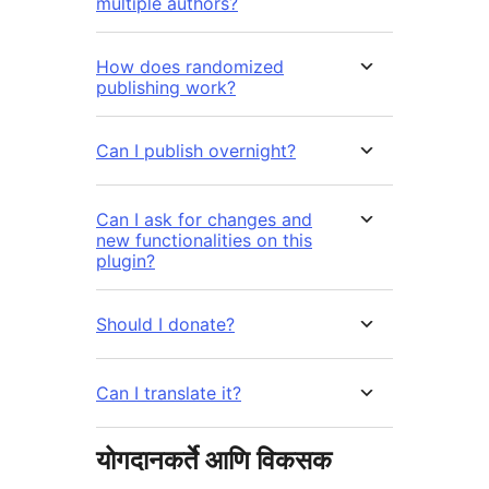
multiple authors?
How does randomized
publishing work?
Can I publish overnight?
Can I ask for changes and
new functionalities on this
plugin?
Should I donate?
Can I translate it?
योगदानकर्ते आणि विकसक