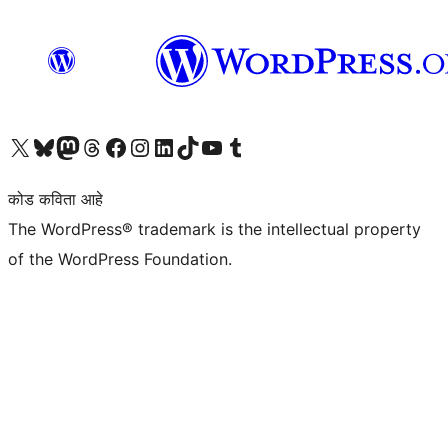
आमच्या X (एक्स) (पूर्वीचे ट्विटर) खात्याला भेट द्या
आमच्या ब्लूस्की खात्याला भेट द्या.
आमच्या Mastodon खात्याला भेट द्या.
आमच्या थ्रेड्स खात्याला भेट द्या.
आमच्या फेसबुक पेजला भेट द्या
आमच्या इंस्टाग्राम खात्याला भेट द्या
आमच्या लिंक्डइन खात्याला भेट द्या
आमच्या टिकटॉक अकाउंटला भेट द्या.
आमच्या यूट्यूब चॅनेलला भेट द्या
आमच्या टंबलर खात्याला भेट द्या.
कोड कविता आहे
The WordPress® trademark is the intellectual property
of the WordPress Foundation.