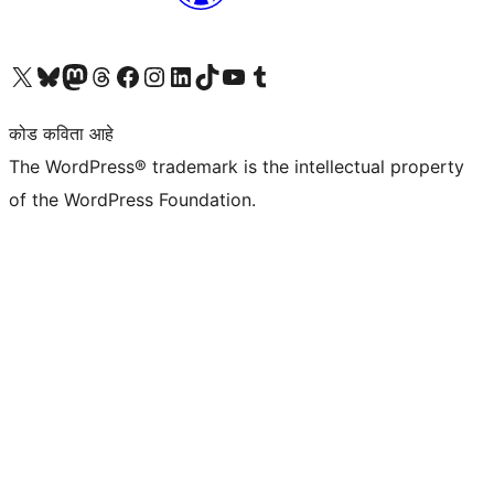
आमच्या X (एक्स) (पूर्वीचे ट्विटर) खात्याला भेट द्या
आमच्या ब्लूस्की खात्याला भेट द्या.
आमच्या Mastodon खात्याला भेट द्या.
आमच्या थ्रेड्स खात्याला भेट द्या.
आमच्या फेसबुक पेजला भेट द्या
आमच्या इंस्टाग्राम खात्याला भेट द्या
आमच्या लिंक्डइन खात्याला भेट द्या
आमच्या टिकटॉक अकाउंटला भेट द्या.
आमच्या यूट्यूब चॅनेलला भेट द्या
आमच्या टंबलर खात्याला भेट द्या.
कोड कविता आहे
The WordPress® trademark is the intellectual property
of the WordPress Foundation.