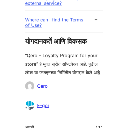
external service?
Where can I find the Terms
of Use?
योगदानकर्ते आणि विकसक
“Qero – Loyalty Program for your
store” हे मुक्त स्रोत सॉफ्टवेअर आहे. पुढील
लोक या प्लगइनच्या निर्मितीत योगदान केले आहे.
योगदानकर्ते
Qero
E-goi
मेटा
आवृत्ती
1.1.1