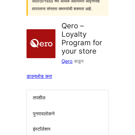
WordPress च्या अधिक अद्ययावत आवृत्तींसह
वापरताना संगतता समस्यांची शक्यता आहे.
Qero –
Loyalty
Program for
your store
Qero
कडून
डाउनलोड करा
तपशील
पुनरावलोकने
इंस्टॉलेशन