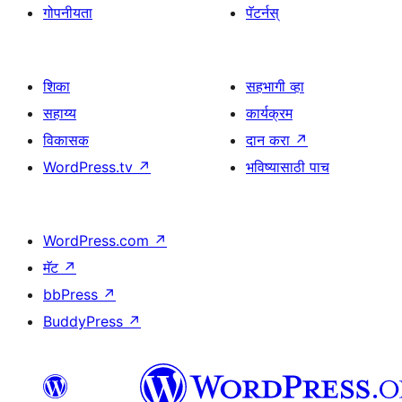
गोपनीयता
पॅटर्नस्
शिका
सहभागी व्हा
सहाय्य
कार्यक्रम
विकासक
दान करा
↗
WordPress.tv
↗
भविष्यासाठी पाच
WordPress.com
↗
मॅट
↗
bbPress
↗
BuddyPress
↗