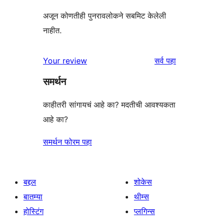
अजून कोणतीही पुनरावलोकने सबमिट केलेली
नाहीत.
पुनरावलोकने
Your review
सर्व
पहा
समर्थन
काहीतरी सांगायचं आहे का? मदतीची आवश्यकता
आहे का?
समर्थन फोरम पहा
बद्दल
शोकेस
बातम्या
थीम्स
होस्टिंग
प्लगिन्स