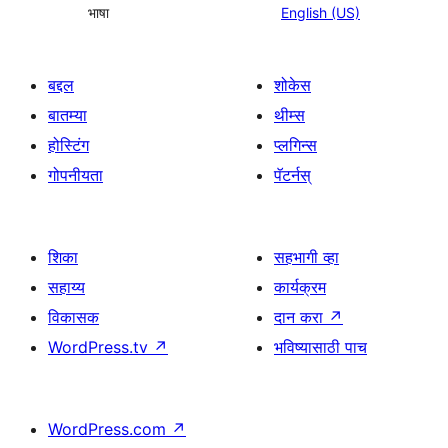
भाषा
English (US)
बद्दल
शोकेस
बातम्या
थीम्स
होस्टिंग
प्लगिन्स
गोपनीयता
पॅटर्नस्
शिका
सहभागी व्हा
सहाय्य
कार्यक्रम
विकासक
दान करा
↗
WordPress.tv
↗
भविष्यासाठी पाच
WordPress.com
↗