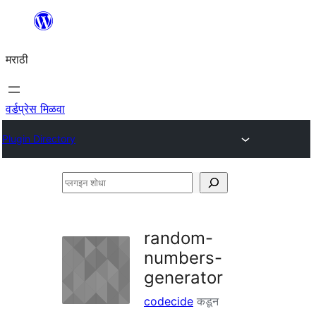
सामुग्रीवर
जा
मराठी
वर्डप्रेस मिळवा
Plugin Directory
प्लगइन
शोधा
random-
numbers-
generator
codecide
कडून