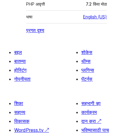
PHP आवृत्ती
7.2 किंवा मोठा
भाषा
English (US)
प्रगत दृश्य
बद्दल
शोकेस
बातम्या
थीम्स
होस्टिंग
प्लगिन्स
गोपनीयता
पॅटर्नस्
शिका
सहभागी व्हा
सहाय्य
कार्यक्रम
विकासक
दान करा
↗
WordPress.tv
↗
भविष्यासाठी पाच