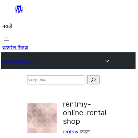
सामुग्रीवर
जा
मराठी
वर्डप्रेस मिळवा
Plugin Directory
प्लगइन
शोधा
rentmy-
online-rental-
shop
rentmy
कडून