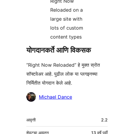
Right Now
Reloaded on a
large site with
lots of custom
content types
योगदानकर्ते आणि विकसक
“Right Now Reloaded” हे मुक्त स्रोत
सॉफ्टवेअर आहे. पुढील लोक या प्लगइनच्या
निर्मितीत योगदान केले आहे.
योगदानकर्ते
Michael Dance
मेटा
आवृत्ती
2.2
शेवटचा अद्यतन
13 वर्षे
पूर्वी