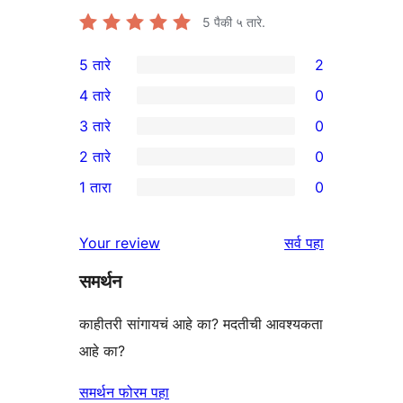
5
पैकी ५ तारे.
5 तारे
2
2
4 तारे
0
5-
0
3 तारे
0
तारांकित
4-
0
2 तारे
0
परीक्षणे
तारांकित
3-
0
1 तारा
0
परीक्षणे
तारांकित
2-
0
परीक्षणे
तारांकित
1-
पुनरावलोकने
Your review
सर्व
पहा
परीक्षणे
तारांकित
समर्थन
परीक्षणे
काहीतरी सांगायचं आहे का? मदतीची आवश्यकता
आहे का?
समर्थन फोरम पहा