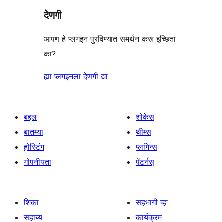
देणगी
आपण हे प्लगइन पुरविण्यात समर्थन करू इच्छिता
का?
ह्या प्लगइनला देणगी द्या
बद्दल
शोकेस
बातम्या
थीम्स
होस्टिंग
प्लगिन्स
गोपनीयता
पॅटर्नस्
शिका
सहभागी व्हा
सहाय्य
कार्यक्रम