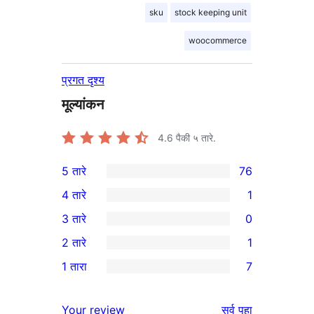
sku
stock keeping unit
woocommerce
प्रगत दृश्य
मूल्यांकन
4.6
पैकी ५ तारे.
5 तारे
76
76
4 तारे
1
5-
1
3 तारे
0
तारांकित
4-
0
2 तारे
1
परीक्षणे
तारांकित
3-
1
1 तारा
7
पुनरावलोकन
तारांकित
2-
7
परीक्षणे
तारांकित
1-
पुनरावलोकने
Your review
सर्व
पहा