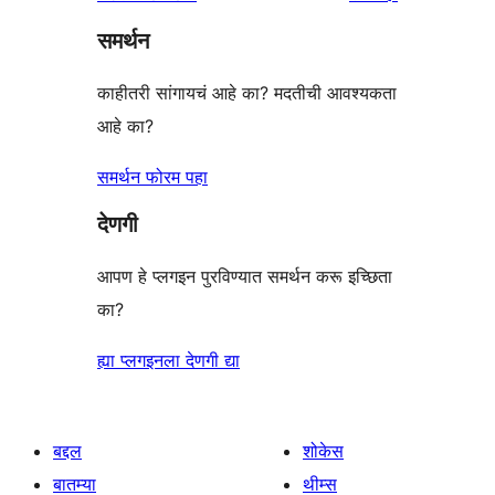
पुनरावलोकन
तारांकित
समर्थन
परीक्षणे
काहीतरी सांगायचं आहे का? मदतीची आवश्यकता
आहे का?
समर्थन फोरम पहा
देणगी
आपण हे प्लगइन पुरविण्यात समर्थन करू इच्छिता
का?
ह्या प्लगइनला देणगी द्या
बद्दल
शोकेस
बातम्या
थीम्स