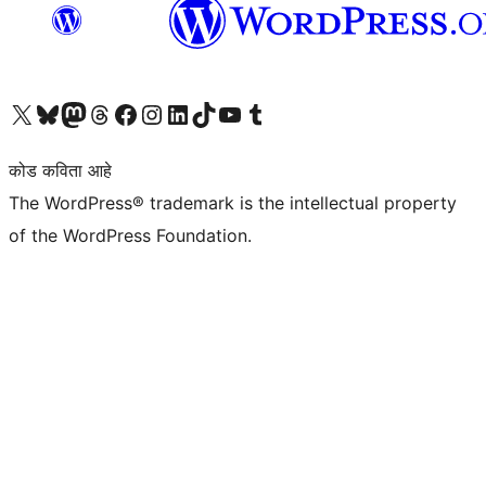
आमच्या X (एक्स) (पूर्वीचे ट्विटर) खात्याला भेट द्या
आमच्या ब्लूस्की खात्याला भेट द्या.
आमच्या Mastodon खात्याला भेट द्या.
आमच्या थ्रेड्स खात्याला भेट द्या.
आमच्या फेसबुक पेजला भेट द्या
आमच्या इंस्टाग्राम खात्याला भेट द्या
आमच्या लिंक्डइन खात्याला भेट द्या
आमच्या टिकटॉक अकाउंटला भेट द्या.
आमच्या यूट्यूब चॅनेलला भेट द्या
आमच्या टंबलर खात्याला भेट द्या.
कोड कविता आहे
The WordPress® trademark is the intellectual property
of the WordPress Foundation.