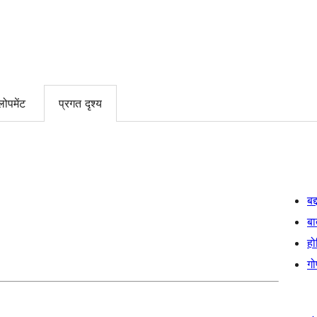
लोपमेंट
प्रगत दृश्य
बद
बा
हो
गो