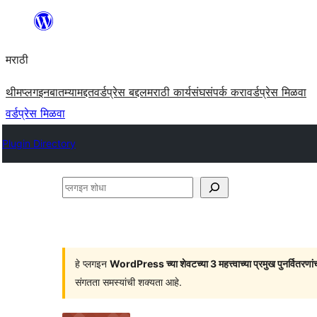
सामुग्रीवर
जा
मराठी
थीम
प्लगइन
बातम्या
मद्दत
वर्डप्रेस बद्दल
मराठी कार्यसंघ
संपर्क करा
वर्डप्रेस मिळवा
वर्डप्रेस मिळवा
Plugin Directory
प्लगइन
शोधा
हे प्लगइन
WordPress च्या शेवटच्या 3 महत्त्वाच्या प्रमुख पुनर्वितरणां
संगतता समस्यांची शक्यता आहे.