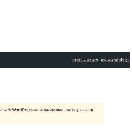
प्लगइन सादर करा
माझे आवडते
लॉग इन
सु शकते आणि WordPress च्या अधिक अद्ययावत आवृत्तींसह वापरताना