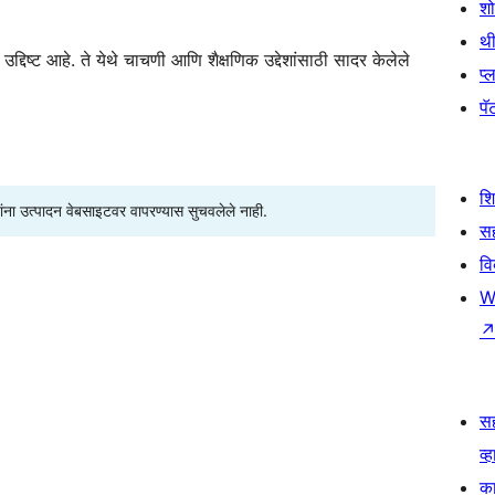
श
थी
्दिष्ट आहे. ते येथे चाचणी आणि शैक्षणिक उद्देशांसाठी सादर केलेले
प्
पॅट
श
्यांना उत्पादन वेबसाइटवर वापरण्यास सुचवलेले नाही.
सह
व
W
स
व्ह
का