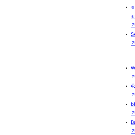
दा
क
S
W
मॅ
b
B