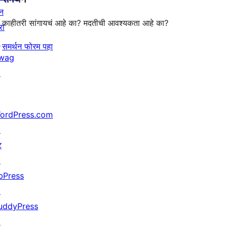
न
काहीतरी सांगायचं आहे का? मदतीची आवश्यकता आहे का?
रा
↗
समर्थन फोरम पहा
wag
↗
ordPress.com
↗
ट
↗
bPress
↗
uddyPress
↗