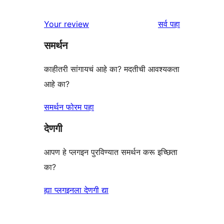
परीक्षणे
तारांकित
1-
पुनरावलोकने
Your review
सर्व
पहा
परीक्षणे
तारांकित
समर्थन
परीक्षणे
काहीतरी सांगायचं आहे का? मदतीची आवश्यकता
आहे का?
समर्थन फोरम पहा
देणगी
आपण हे प्लगइन पुरविण्यात समर्थन करू इच्छिता
का?
ह्या प्लगइनला देणगी द्या