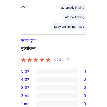
टॅग्ज:
automatic linking
internal linking
keyword linking
seo
प्रगत दृश्य
मूल्यांकन
5
पैकी ५ तारे.
5 तारे
1
1
4 तारे
0
5-
0
3 तारे
0
तारांकित
4-
0
2 तारे
0
पुनरावलोकन
तारांकित
3-
0
1 तारा
0
परीक्षणे
तारांकित
2-
0