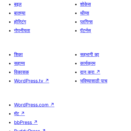
बद्दल
शोकेस
बातम्या
थीम्स
होस्टिंग
प्लगिन्स
गोपनीयता
पॅटर्नस्
शिका
सहभागी व्हा
सहाय्य
कार्यक्रम
विकासक
दान करा
↗
WordPress.tv
↗
भविष्यासाठी पाच
WordPress.com
↗
मॅट
↗
bbPress
↗