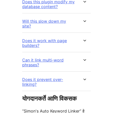
Does this plugin modify my
database content?
Will this slow down my
site?
Does it work with page
builders?
Can it link multi-word
phrases?
Does it prevent over-
linking?
योगदानकर्ते आणि विकसक
“Simon's Auto Keyword Linker” हे