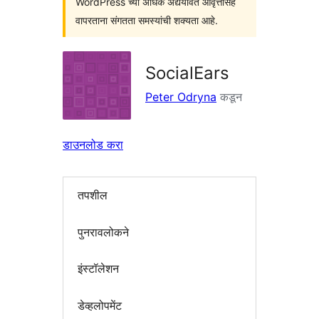
WordPress च्या अधिक अद्ययावत आवृत्तींसह
वापरताना संगतता समस्यांची शक्यता आहे.
SocialEars
Peter Odryna
कडून
डाउनलोड करा
तपशील
पुनरावलोकने
इंस्टॉलेशन
डेव्हलोपमेंट