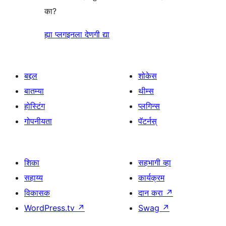
का?
ह्या प्लगइनला देणगी द्या
बद्दल
शोकेस
बातम्या
थीम्स
होस्टिंग
प्लगिन्स
गोपनीयता
पॅटर्नस्
शिका
सहभागी व्हा
सहाय्य
कार्यक्रम
विकासक
दान करा
↗
WordPress.tv
↗
Swag
↗