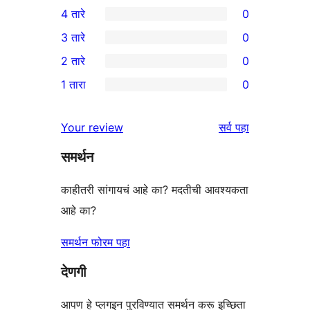
4 तारे
0
5-
0
3 तारे
0
तारांकित
4-
0
2 तारे
0
पुनरावलोकन
तारांकित
3-
0
1 तारा
0
परीक्षणे
तारांकित
2-
0
परीक्षणे
तारांकित
1-
पुनरावलोकने
Your review
सर्व
पहा
परीक्षणे
तारांकित
समर्थन
परीक्षणे
काहीतरी सांगायचं आहे का? मदतीची आवश्यकता
आहे का?
समर्थन फोरम पहा
देणगी
आपण हे प्लगइन पुरविण्यात समर्थन करू इच्छिता